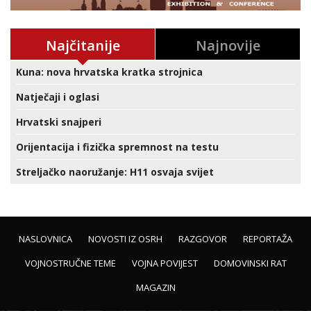
Najčitanije
Najnovije
Kuna: nova hrvatska kratka strojnica
Natječaji i oglasi
Hrvatski snajperi
Orijentacija i fizička spremnost na testu
Streljačko naoružanje: H11 osvaja svijet
NASLOVNICA
NOVOSTI IZ OSRH
RAZGOVOR
REPORTAŽA
VOJNOSTRUČNE TEME
VOJNA POVIJEST
DOMOVINSKI RAT
MAGAZIN