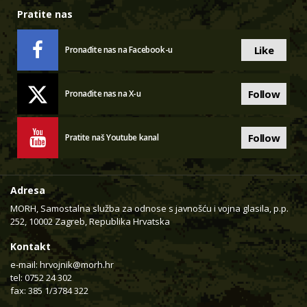
Pratite nas
Like
Pronađite nas na Facebook-u
Follow
Pronađite nas na X-u
Follow
Pratite naš Youtube kanal
Adresa
MORH, Samostalna služba za odnose s javnošću i vojna glasila, p.p.
252, 10002 Zagreb, Republika Hrvatska
Kontakt
e-mail:
hrvojnik@morh.hr
tel: 0752 24 302
fax: 385 1/3784 322