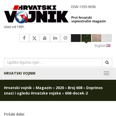
izlazi od 1991.
English
HRVATSKI VOJNIK
Navig
Hrvatski vojnik
»
Magazin
»
2020
»
Broj 608
»
Doprinos
snazi i ugledu Hrvatske vojske
»
608-docek-2
Pošalji dalje: