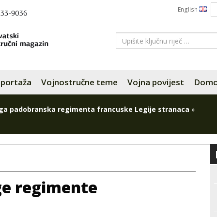
English
portaža
Vojnostručne teme
Vojna povijest
Domov
ga padobranska regimenta francuske Legije stranaca
»
ge regimente