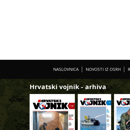
NASLOVNICA
NOVOSTI IZ OSRH
Hrvatski vojnik - arhiva