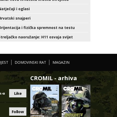
Natječaji i oglasi
Hrvatski snajperi
Orijentacija i fizička spremnost na testu
Streljačko naoružanje: H11 osvaja svijet
IJEST
DOMOVINSKI RAT
MAGAZIN
CROMIL - arhiva
Like
k-u
Follow