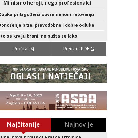
Mi nismo heroji, nego profesionalci
Obuka prilagođena suvremenom ratovanju
Donošenje brze, pravodobne i dobre odluke
Što se krvlju brani, ne pušta se lako
Pročitaj
Preuzmi PDF
Najčitanije
Najnovije
Kuna: nova hrvatska kratka strojnica