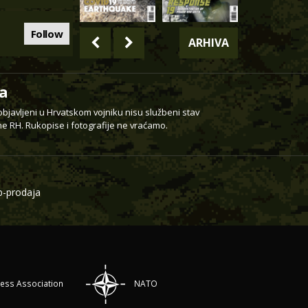
Follow
ARHIVA
a
 objavljeni u Hrvatskom vojniku nisu službeni stav
e RH. Rukopise i fotografije ne vraćamo.
-prodaja
ress Association
NATO