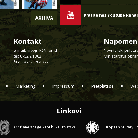
Pratite naš Youtube kanal
ARHIVA
Kontakt
Napomen
e-mail:
hrvojnik@morh.hr
Novinarski prilozi
tel: 0752 24 302
Ministarstva obran
fax: 385 1/3784 322
Marketing
Impressum
Pretplati se
Web
Linkovi
Oružane snage Republike Hrvatske
European Military P