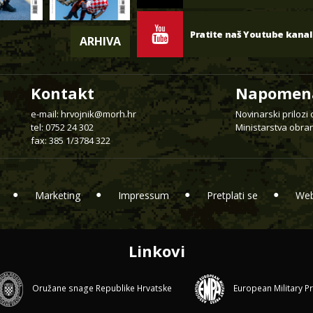
Pratite naš Youtube kanal
ARHIVA
Kontakt
Napomen
e-mail:
hrvojnik@morh.hr
Novinarski prilozi
tel: 0752 24 302
Ministarstva obran
fax: 385 1/3784 322
Marketing
Impressum
Pretplati se
Web
Linkovi
Oružane snage Republike Hrvatske
European Military P