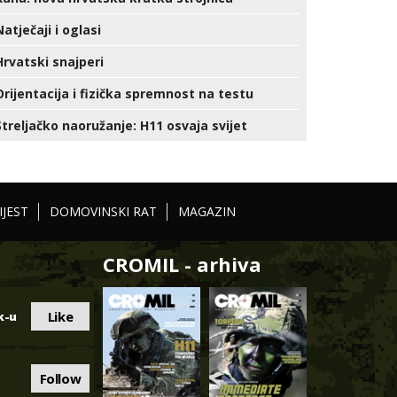
Natječaji i oglasi
Hrvatski snajperi
Orijentacija i fizička spremnost na testu
Streljačko naoružanje: H11 osvaja svijet
IJEST
DOMOVINSKI RAT
MAGAZIN
CROMIL - arhiva
Like
k-u
Follow