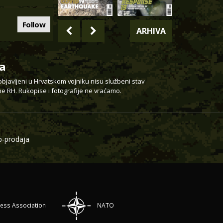
Follow
ARHIVA
a
 objavljeni u Hrvatskom vojniku nisu službeni stav
e RH. Rukopise i fotografije ne vraćamo.
-prodaja
ress Association
NATO