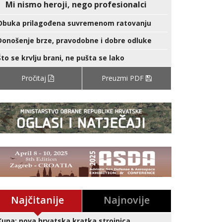
Mi nismo heroji, nego profesionalci
Obuka prilagođena suvremenom ratovanju
Donošenje brze, pravodobne i dobre odluke
Što se krvlju brani, ne pušta se lako
Pročitaj
Preuzmi PDF
Najčitanije
Najnovije
Kuna: nova hrvatska kratka strojnica