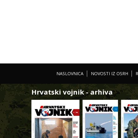
NASLOVNICA
NOVOSTI IZ OSRH
Hrvatski vojnik - arhiva