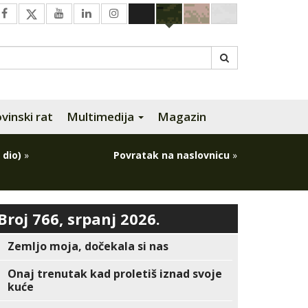
inski rat
Multimedija
Magazin
 dio)
»
Povratak na naslovnicu
»
Broj 766, srpanj 2026.
Zemljo moja, dočekala si nas
Onaj trenutak kad proletiš iznad svoje
kuće