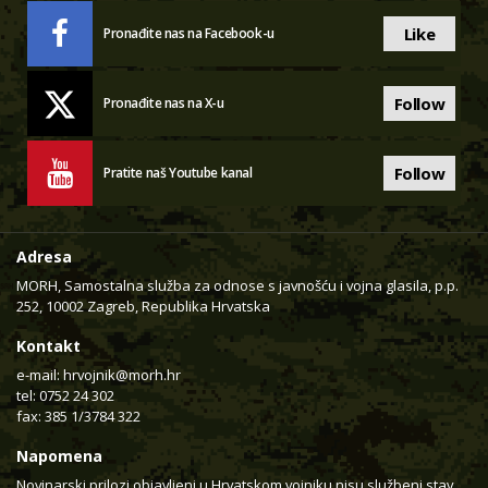
Like
Pronađite nas na Facebook-u
Follow
Pronađite nas na X-u
Follow
Pratite naš Youtube kanal
Adresa
MORH, Samostalna služba za odnose s javnošću i vojna glasila, p.p.
252, 10002 Zagreb, Republika Hrvatska
Kontakt
e-mail:
hrvojnik@morh.hr
tel: 0752 24 302
fax: 385 1/3784 322
Napomena
Novinarski prilozi objavljeni u Hrvatskom vojniku nisu službeni stav