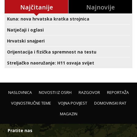
Najčitanije
Najnovije
Kuna: nova hrvatska kratka strojnica
Natječaji i oglasi
Hrvatski snajperi
Orijentacija i fizička spremnost na testu
Streljačko naoružanje: H11 osvaja svijet
NASLOVNICA
NOVOSTI IZ OSRH
RAZGOVOR
REPORTAŽA
VOJNOSTRUČNE TEME
VOJNA POVIJEST
DOMOVINSKI RAT
MAGAZIN
Pratite nas