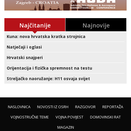
Najčitanije
Najnovije
Kuna: nova hrvatska kratka strojnica
Natječaji i oglasi
Hrvatski snajperi
Orijentacija i fizička spremnost na testu
Streljačko naoružanje: H11 osvaja svijet
NASLOVNICA
NOVOSTI IZ OSRH
RAZGOVOR
REPORTAŽA
VOJNOSTRUČNE TEME
VOJNA POVIJEST
DOMOVINSKI RAT
MAGAZIN