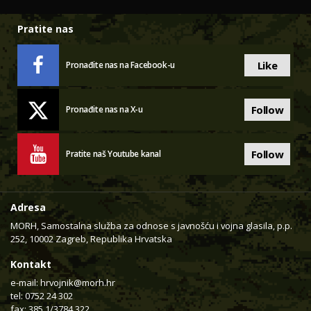
Pratite nas
Like
Pronađite nas na Facebook-u
Follow
Pronađite nas na X-u
Follow
Pratite naš Youtube kanal
Adresa
MORH, Samostalna služba za odnose s javnošću i vojna glasila, p.p.
252, 10002 Zagreb, Republika Hrvatska
Kontakt
e-mail:
hrvojnik@morh.hr
tel: 0752 24 302
fax: 385 1/3784 322