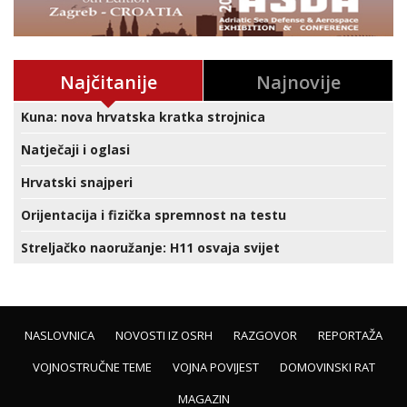
Najčitanije
Najnovije
Kuna: nova hrvatska kratka strojnica
Natječaji i oglasi
Hrvatski snajperi
Orijentacija i fizička spremnost na testu
Streljačko naoružanje: H11 osvaja svijet
NASLOVNICA
NOVOSTI IZ OSRH
RAZGOVOR
REPORTAŽA
VOJNOSTRUČNE TEME
VOJNA POVIJEST
DOMOVINSKI RAT
MAGAZIN