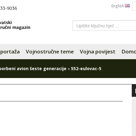
English
portaža
Vojnostručne teme
Vojna povijest
Domov
borbeni avion šeste generacije
»
552-eulovac-5