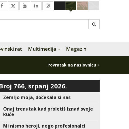
inski rat
Multimedija
Magazin
Povratak na naslovnicu
»
Broj 766, srpanj 2026.
Zemljo moja, dočekala si nas
Onaj trenutak kad proletiš iznad svoje
kuće
Mi nismo heroji, nego profesionalci