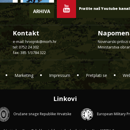
Pratite naš Youtube kanal
ARHIVA
Kontakt
Napomen
e-mail:
hrvojnik@morh.hr
Novinarski prilozi
tel: 0752 24 302
Ministarstva obran
fax: 385 1/3784 322
Marketing
Impressum
Pretplati se
Web
Linkovi
Oružane snage Republike Hrvatske
European Military P