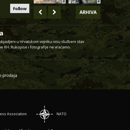
Follow
ARHIVA
a
 objavljeni u Hrvatskom vojniku nisu službeni stav
e RH. Rukopise i fotografije ne vraćamo.
-prodaja
ress Association
NATO