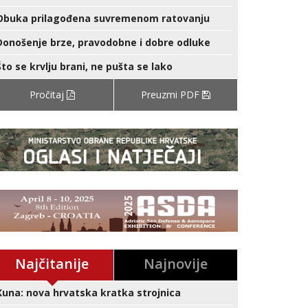
Obuka prilagođena suvremenom ratovanju
Donošenje brze, pravodobne i dobre odluke
Što se krvlju brani, ne pušta se lako
Pročitaj
Preuzmi PDF
Najčitanije
Najnovije
Kuna: nova hrvatska kratka strojnica