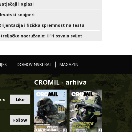
Natječaji i oglasi
Hrvatski snajperi
Orijentacija i fizička spremnost na testu
Streljačko naoružanje: H11 osvaja svijet
IJEST
DOMOVINSKI RAT
MAGAZIN
CROMIL - arhiva
Like
k-u
Follow