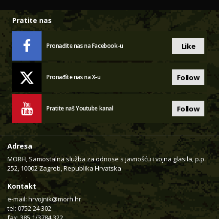
Pratite nas
Like
Pronađite nas na Facebook-u
Follow
Pronađite nas na X-u
Follow
Pratite naš Youtube kanal
Adresa
MORH, Samostalna služba za odnose s javnošću i vojna glasila, p.p.
252, 10002 Zagreb, Republika Hrvatska
Kontakt
e-mail:
hrvojnik@morh.hr
tel: 0752 24 302
fax: 385 1/3784 322