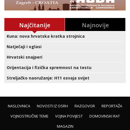
Najčitanije
Najnovije
Kuna: nova hrvatska kratka strojnica
Natječaji i oglasi
Hrvatski snajperi
Orijentacija i fizička spremnost na testu
Streljačko naoružanje: H11 osvaja svijet
NASLOVNICA
NOVOSTI IZ OSRH
RAZGOVOR
REPORTAŽA
VOJNOSTRUČNE TEME
VOJNA POVIJEST
DOMOVINSKI RAT
MAGAZIN