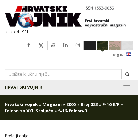
izlazi od 1991.
English
HRVATSKI VOJNIK
Navig
Hrvatski vojnik
»
Magazin
»
2005
»
Broj 023
»
F-16 E/F –
Falcon za XXI. Stoljeće
»
f-16-falcon-3
Pošalji dalje: