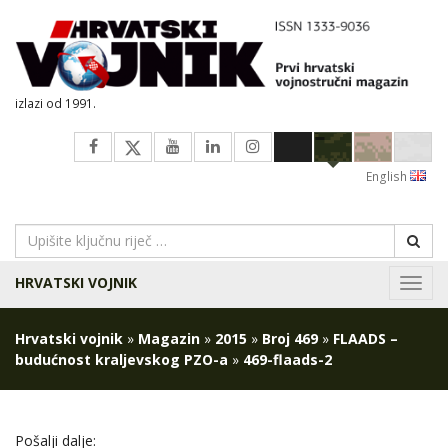
izlazi od 1991.
English
HRVATSKI VOJNIK
Navig
Hrvatski vojnik
»
Magazin
»
2015
»
Broj 469
»
FLAADS –
budućnost kraljevskog PZO-a
»
469-flaads-2
Pošalji dalje: