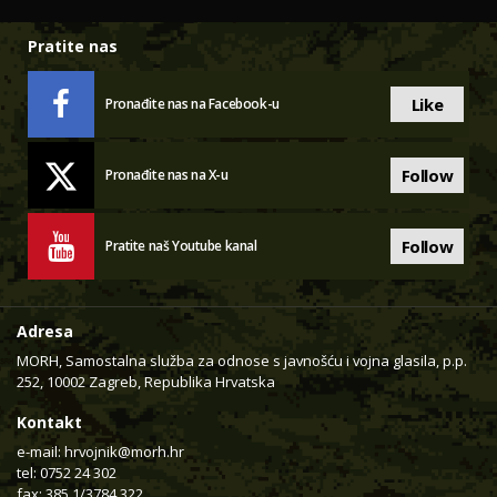
Pratite nas
Like
Pronađite nas na Facebook-u
Follow
Pronađite nas na X-u
Follow
Pratite naš Youtube kanal
Adresa
MORH, Samostalna služba za odnose s javnošću i vojna glasila, p.p.
252, 10002 Zagreb, Republika Hrvatska
Kontakt
e-mail:
hrvojnik@morh.hr
tel: 0752 24 302
fax: 385 1/3784 322