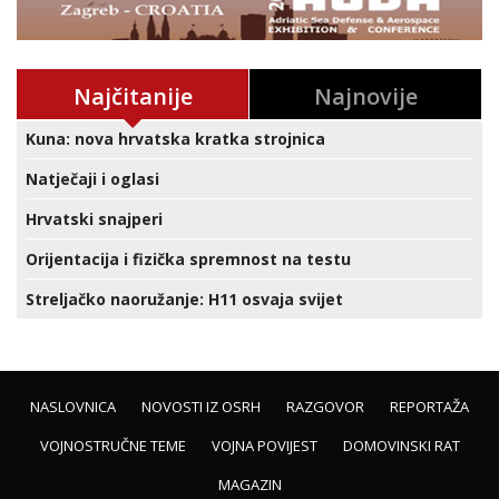
Najčitanije
Najnovije
Kuna: nova hrvatska kratka strojnica
Natječaji i oglasi
Hrvatski snajperi
Orijentacija i fizička spremnost na testu
Streljačko naoružanje: H11 osvaja svijet
NASLOVNICA
NOVOSTI IZ OSRH
RAZGOVOR
REPORTAŽA
VOJNOSTRUČNE TEME
VOJNA POVIJEST
DOMOVINSKI RAT
MAGAZIN