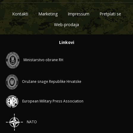
Kontakti
Marketing
Impressum
Pretplati se
Web-prodaja
Linkovi
Ministarstvo obrane RH
Oružane snage Republike Hrvatske
European Military Press Association
NATO