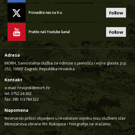
Follow
Pronađite nas na X-u
Follow
Pratite naš Youtube kanal
Adresa
MORH, Samostalna služba za odnose s javnošću i vojna glasila, p.p.
252, 10002 Zagreb, Republika Hrvatska
Kontakt
e-mail:
hrvojnik@morh.hr
tel: 0752 24 302
fax: 385 1/3784 322
Napomena
Novinarski prilozi objavljeni u Hrvatskom vojniku nisu službeni stav
Ministarstva obrane RH. Rukopise i fotografije ne vraćamo.