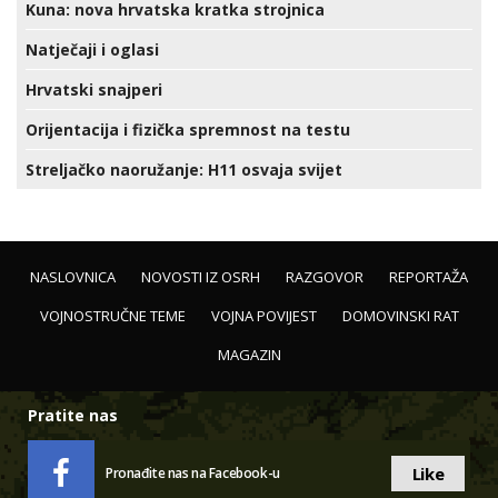
Kuna: nova hrvatska kratka strojnica
Natječaji i oglasi
Hrvatski snajperi
Orijentacija i fizička spremnost na testu
Streljačko naoružanje: H11 osvaja svijet
NASLOVNICA
NOVOSTI IZ OSRH
RAZGOVOR
REPORTAŽA
VOJNOSTRUČNE TEME
VOJNA POVIJEST
DOMOVINSKI RAT
MAGAZIN
Pratite nas
Like
Pronađite nas na Facebook-u