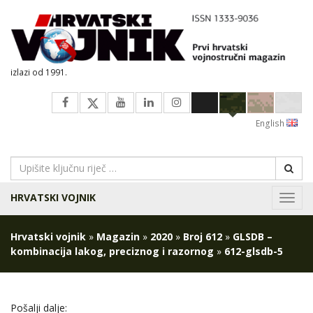
izlazi od 1991.
English
HRVATSKI VOJNIK
Navig
Hrvatski vojnik
»
Magazin
»
2020
»
Broj 612
»
GLSDB –
kombinacija lakog, preciznog i razornog
»
612-glsdb-5
Pošalji dalje: