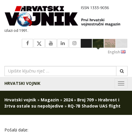
izlazi od 1991.
English
HRVATSKI VOJNIK
Navig
Hrvatski vojnik
»
Magazin
»
2024
»
Broj 709
»
Hrabrost i
žrtva ostale su nepobjedive
»
RQ-7B Shadow UAS flight
Pošalji dalje: