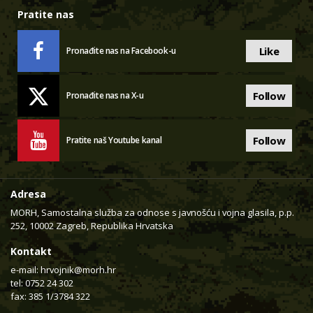
Pratite nas
Like
Pronađite nas na Facebook-u
Follow
Pronađite nas na X-u
Follow
Pratite naš Youtube kanal
Adresa
MORH, Samostalna služba za odnose s javnošću i vojna glasila, p.p.
252, 10002 Zagreb, Republika Hrvatska
Kontakt
e-mail:
hrvojnik@morh.hr
tel: 0752 24 302
fax: 385 1/3784 322