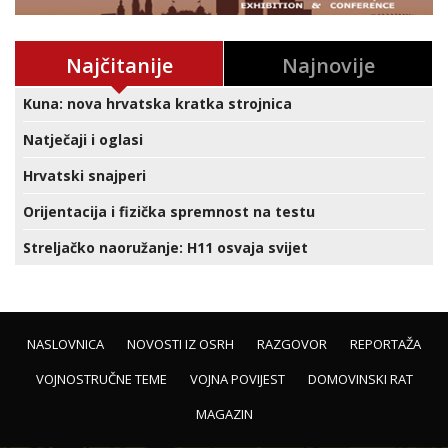
Najčitanije
Najnovije
Kuna: nova hrvatska kratka strojnica
Natječaji i oglasi
Hrvatski snajperi
Orijentacija i fizička spremnost na testu
Streljačko naoružanje: H11 osvaja svijet
NASLOVNICA
NOVOSTI IZ OSRH
RAZGOVOR
REPORTAŽA
VOJNOSTRUČNE TEME
VOJNA POVIJEST
DOMOVINSKI RAT
MAGAZIN