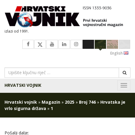
izlazi od 1991.
English
HRVATSKI VOJNIK
Navig
Hrvatski vojnik
»
Magazin
»
2025
»
Broj 746
»
Hrvatska je
vrlo sigurna država
»
1
Pošalji dalje: