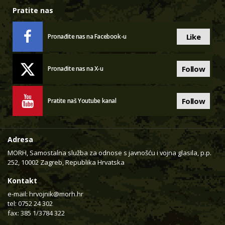
Pratite nas
Like
Pronađite nas na Facebook-u
Follow
Pronađite nas na X-u
Follow
Pratite naš Youtube kanal
Adresa
MORH, Samostalna služba za odnose s javnošću i vojna glasila, p.p.
252, 10002 Zagreb, Republika Hrvatska
Kontakt
e-mail:
hrvojnik@morh.hr
tel: 0752 24 302
fax: 385 1/3784 322