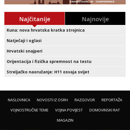
Najčitanije
Najnovije
Kuna: nova hrvatska kratka strojnica
Natječaji i oglasi
Hrvatski snajperi
Orijentacija i fizička spremnost na testu
Streljačko naoružanje: H11 osvaja svijet
NASLOVNICA
NOVOSTI IZ OSRH
RAZGOVOR
REPORTAŽA
VOJNOSTRUČNE TEME
VOJNA POVIJEST
DOMOVINSKI RAT
MAGAZIN