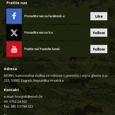
Pratite nas
Like
Pronađite nas na Facebook-u
Follow
Pronađite nas na X-u
Follow
Pratite naš Youtube kanal
Adresa
MORH, Samostalna služba za odnose s javnošću i vojna glasila, p.p.
252, 10002 Zagreb, Republika Hrvatska
Kontakt
e-mail:
hrvojnik@morh.hr
tel: 0752 24 302
fax: 385 1/3784 322