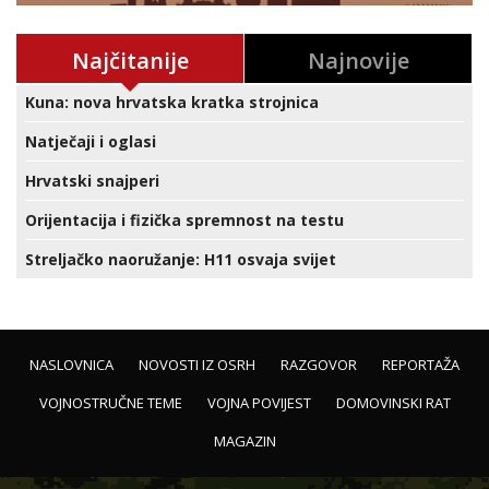
Najčitanije
Najnovije
Kuna: nova hrvatska kratka strojnica
Natječaji i oglasi
Hrvatski snajperi
Orijentacija i fizička spremnost na testu
Streljačko naoružanje: H11 osvaja svijet
NASLOVNICA
NOVOSTI IZ OSRH
RAZGOVOR
REPORTAŽA
VOJNOSTRUČNE TEME
VOJNA POVIJEST
DOMOVINSKI RAT
MAGAZIN