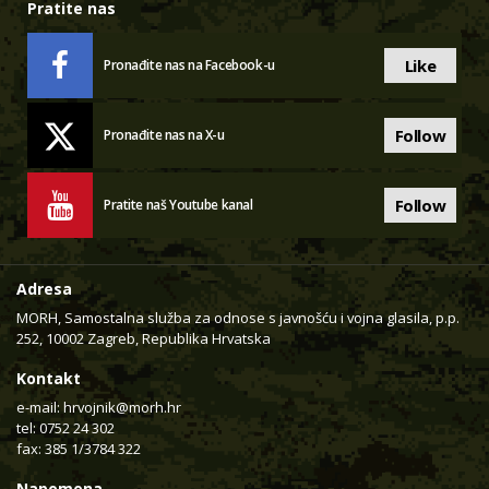
Pratite nas
Like
Pronađite nas na Facebook-u
Follow
Pronađite nas na X-u
Follow
Pratite naš Youtube kanal
Adresa
MORH, Samostalna služba za odnose s javnošću i vojna glasila, p.p.
252, 10002 Zagreb, Republika Hrvatska
Kontakt
e-mail:
hrvojnik@morh.hr
tel: 0752 24 302
fax: 385 1/3784 322
Napomena