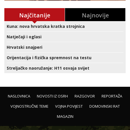
Najčitanije
Najnovije
Kuna: nova hrvatska kratka strojnica
Natječaji i oglasi
Hrvatski snajperi
Orijentacija i fizička spremnost na testu
Streljačko naoružanje: H11 osvaja svijet
NASLOVNICA
NOVOSTI IZ OSRH
RAZGOVOR
REPORTAŽA
VOJNOSTRUČNE TEME
VOJNA POVIJEST
DOMOVINSKI RAT
MAGAZIN