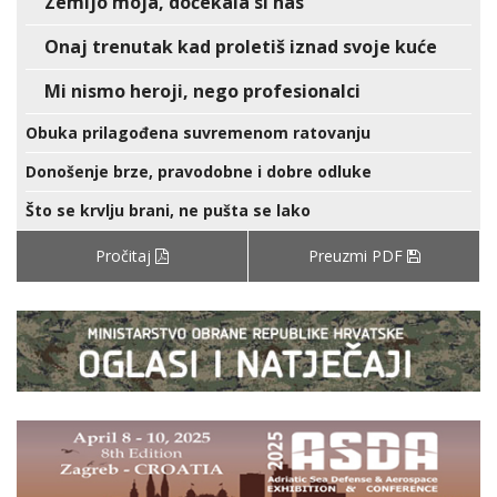
Zemljo moja, dočekala si nas
Onaj trenutak kad proletiš iznad svoje kuće
Mi nismo heroji, nego profesionalci
Obuka prilagođena suvremenom ratovanju
Donošenje brze, pravodobne i dobre odluke
Što se krvlju brani, ne pušta se lako
Pročitaj
Preuzmi PDF