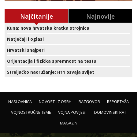
Najčitanije
Najnovije
Kuna: nova hrvatska kratka strojnica
Natječaji i oglasi
Hrvatski snajperi
Orijentacija i fizička spremnost na testu
Streljačko naoružanje: H11 osvaja svijet
NASLOVNICA
NOVOSTI IZ OSRH
RAZGOVOR
REPORTAŽA
VOJNOSTRUČNE TEME
VOJNA POVIJEST
DOMOVINSKI RAT
MAGAZIN