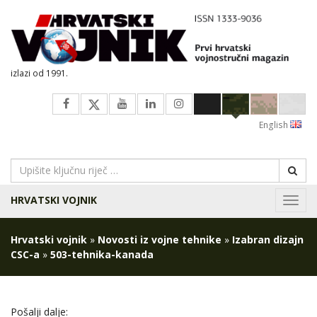
izlazi od 1991.
English
HRVATSKI VOJNIK
Navig
Hrvatski vojnik
»
Novosti iz vojne tehnike
»
Izabran dizajn
CSC-a
»
503-tehnika-kanada
Pošalji dalje: