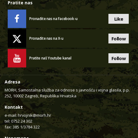
Pratite nas
Like
Pronađite nas na Facebook-u
Follow
Pronađite nas na X-u
Follow
Pratite naš Youtube kanal
Adresa
MORH, Samostalna služba za odnose s javnošću i vojna glasila, p.p.
252, 10002 Zagreb, Republika Hrvatska
Kontakt
e-mail:
hrvojnik@morh.hr
tel: 0752 24 302
fax: 385 1/3784 322