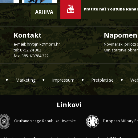
Pratite naš Youtube kanal
ARHIVA
Kontakt
Napomen
e-mail:
hrvojnik@morh.hr
Novinarski prilozi
tel: 0752 24 302
Ministarstva obran
fax: 385 1/3784 322
Marketing
Impressum
Pretplati se
Web
Linkovi
Oružane snage Republike Hrvatske
European Military P