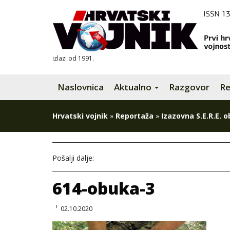
izlazi od 1991.
Naslovnica
Aktualno
Razgovor
Re
Hrvatski vojnik
»
Reportaža
»
Izazovna S.E.R.E. 
Pošalji dalje:
614-obuka-3
02.10.2020