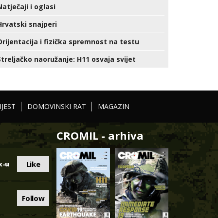
Natječaji i oglasi
Hrvatski snajperi
Orijentacija i fizička spremnost na testu
Streljačko naoružanje: H11 osvaja svijet
IJEST
DOMOVINSKI RAT
MAGAZIN
CROMIL - arhiva
Like
k-u
Follow