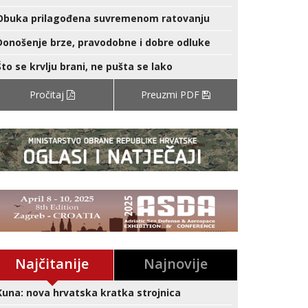
Obuka prilagođena suvremenom ratovanju
Donošenje brze, pravodobne i dobre odluke
Što se krvlju brani, ne pušta se lako
Pročitaj
Preuzmi PDF
Najčitanije
Najnovije
Kuna: nova hrvatska kratka strojnica