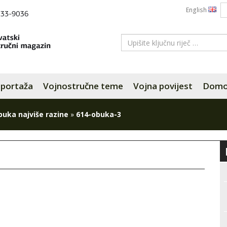
English
portaža
Vojnostručne teme
Vojna povijest
Domov
obuka najviše razine
»
614-obuka-3