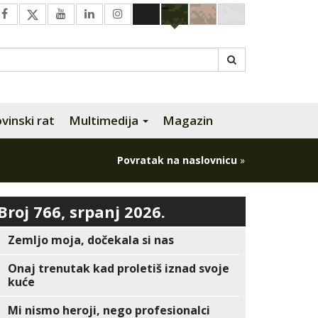
inski rat
Multimedija
Magazin
Povratak na naslovnicu
»
Broj 766, srpanj 2026.
Zemljo moja, dočekala si nas
Onaj trenutak kad proletiš iznad svoje
kuće
Mi nismo heroji, nego profesionalci