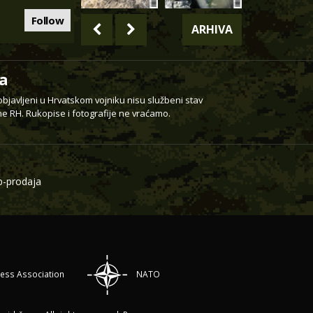
Follow
ARHIVA
a
 objavljeni u Hrvatskom vojniku nisu službeni stav
e RH. Rukopise i fotografije ne vraćamo.
-prodaja
ress Association
NATO