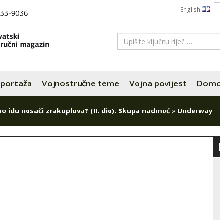
English
portaža
Vojnostručne teme
Vojna povijest
Domov
o idu nosači zrakoplova? (II. dio): Skupa nadmoć
»
Underway