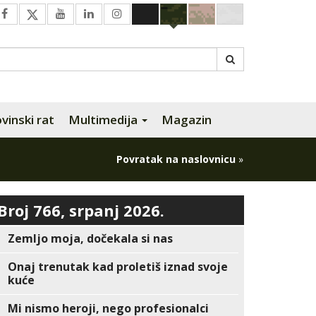
inski rat
Multimedija
Magazin
Povratak na naslovnicu
»
Broj 766, srpanj 2026.
Zemljo moja, dočekala si nas
Onaj trenutak kad proletiš iznad svoje
kuće
Mi nismo heroji, nego profesionalci