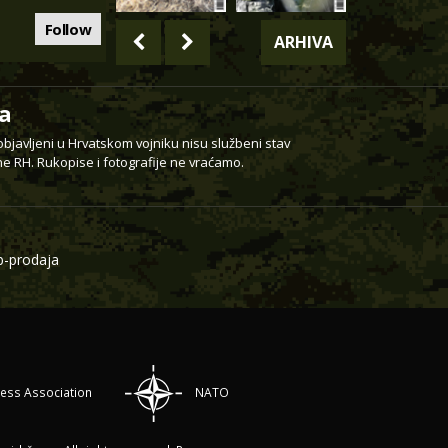
Follow
ARHIVA
a
 objavljeni u Hrvatskom vojniku nisu službeni stav
e RH. Rukopise i fotografije ne vraćamo.
-prodaja
ress Association
NATO