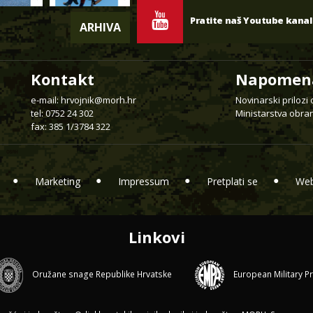
Pratite naš Youtube kanal
ARHIVA
Kontakt
Napomen
e-mail:
hrvojnik@morh.hr
Novinarski prilozi
tel: 0752 24 302
Ministarstva obran
fax: 385 1/3784 322
Marketing
Impressum
Pretplati se
Web
Linkovi
Oružane snage Republike Hrvatske
European Military P