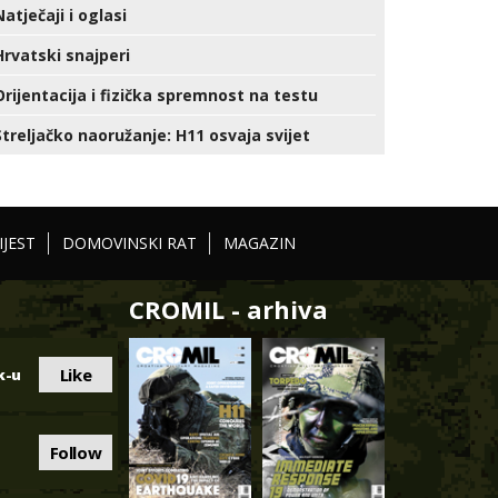
Natječaji i oglasi
Hrvatski snajperi
Orijentacija i fizička spremnost na testu
Streljačko naoružanje: H11 osvaja svijet
IJEST
DOMOVINSKI RAT
MAGAZIN
CROMIL - arhiva
Like
k-u
Follow