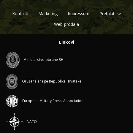
Kontakti
Marketing
Impressum
Pretplati se
Web-prodaja
Linkovi
Ministarstvo obrane RH
Oružane snage Republike Hrvatske
European Military Press Association
NATO