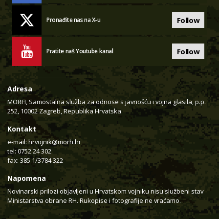
Follow
Pronađite nas na X-u
Follow
Pratite naš Youtube kanal
Adresa
MORH, Samostalna služba za odnose s javnošću i vojna glasila, p.p.
252, 10002 Zagreb, Republika Hrvatska
Kontakt
e-mail:
hrvojnik@morh.hr
tel: 0752 24 302
fax: 385 1/3784 322
Napomena
Novinarski prilozi objavljeni u Hrvatskom vojniku nisu službeni stav
Ministarstva obrane RH. Rukopise i fotografije ne vraćamo.