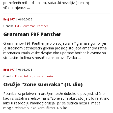
potrošenih milijardi dolara, radarski nevidljiv (stealth)
višenamjenski …
Broj 077
06.05.2006
Oznake:
F9F
,
Grumman
,
Panther
Grumman F9F Panther
Grummanov F9F Panther je bio svojevrsna “igra na sigurno” jer
je sredinom četrdesetih godina prošlog stoljeća američka ratna
mornarica imala velike dvojbe oko uporabe borbenih aviona sa
strelastim krilima s nosača zrakoplova Tvrtka …
Broj 077
06.05.2006
Oznake:
Erica
,
Kolibri
,
zona sumraka
Oružje “zone sumraka” (II. dio)
Potreba za prikrivenim oružjem seže duboko u povijest, slično
kao i s ostalim sredstvima iz “zone sumraka”, što je bilo relativno
lako u razdoblju hladnog oružja, jer se oštrica noža ili mača
mogla relativno lako kamuflirati ukoliko …