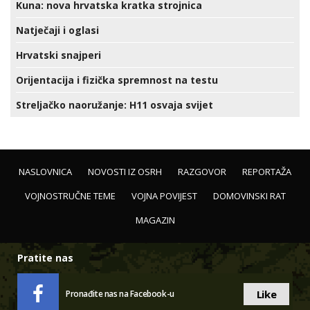
Kuna: nova hrvatska kratka strojnica
Natječaji i oglasi
Hrvatski snajperi
Orijentacija i fizička spremnost na testu
Streljačko naoružanje: H11 osvaja svijet
NASLOVNICA
NOVOSTI IZ OSRH
RAZGOVOR
REPORTAŽA
VOJNOSTRUČNE TEME
VOJNA POVIJEST
DOMOVINSKI RAT
MAGAZIN
Pratite nas
Like
Pronađite nas na Facebook-u