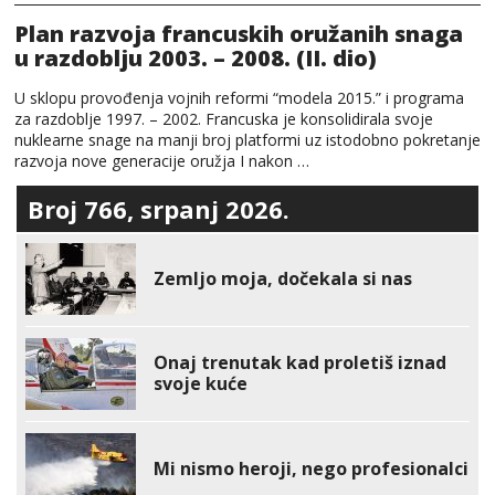
Plan razvoja francuskih oružanih snaga
u razdoblju 2003. – 2008. (II. dio)
U sklopu provođenja vojnih reformi “modela 2015.” i programa
za razdoblje 1997. – 2002. Francuska je konsolidirala svoje
nuklearne snage na manji broj platformi uz istodobno pokretanje
razvoja nove generacije oružja I nakon …
Broj 766, srpanj 2026.
Zemljo moja, dočekala si nas
Onaj trenutak kad proletiš iznad
svoje kuće
Mi nismo heroji, nego profesionalci