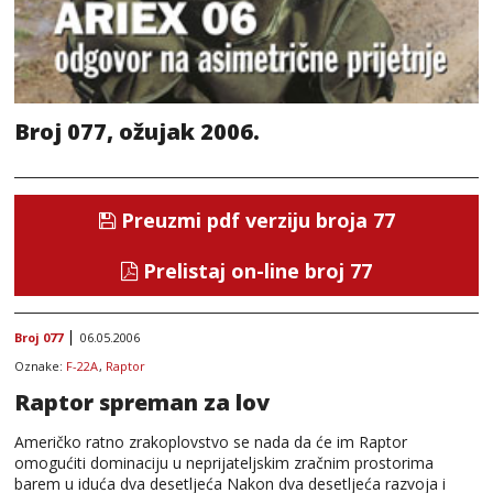
Broj 077, ožujak 2006.
Preuzmi pdf verziju broja 77
Prelistaj on-line broj 77
Broj 077
06.05.2006
Oznake:
F-22A
,
Raptor
Raptor spreman za lov
Američko ratno zrakoplovstvo se nada da će im Raptor
omogućiti dominaciju u neprijateljskim zračnim prostorima
barem u iduća dva desetljeća Nakon dva desetljeća razvoja i