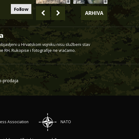
Follow
ARHIVA
a
 objavljeni u Hrvatskom vojniku nisu službeni stav
e RH. Rukopise i fotografije ne vraćamo.
-prodaja
ress Association
NATO