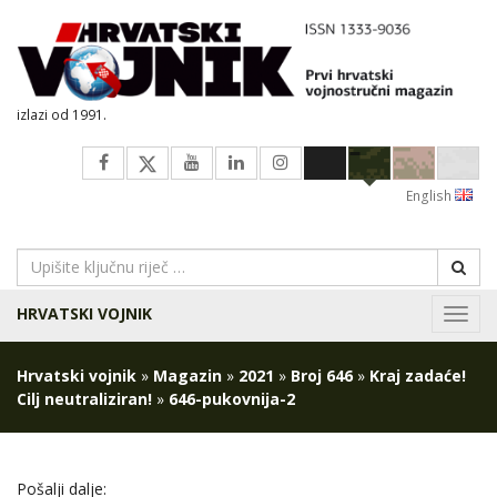
izlazi od 1991.
English
HRVATSKI VOJNIK
Navig
Hrvatski vojnik
»
Magazin
»
2021
»
Broj 646
»
Kraj zadaće!
Cilj neutraliziran!
»
646-pukovnija-2
Pošalji dalje: