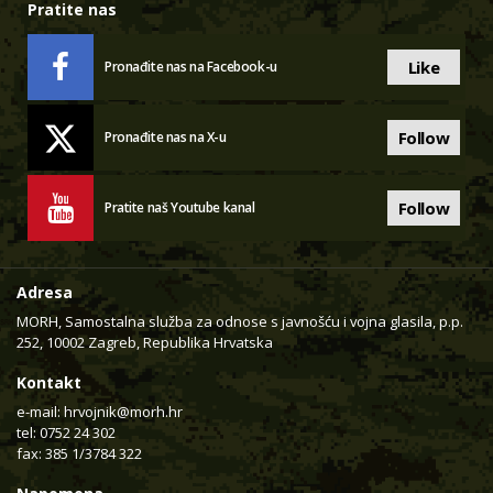
Pratite nas
Like
Pronađite nas na Facebook-u
Follow
Pronađite nas na X-u
Follow
Pratite naš Youtube kanal
Adresa
MORH, Samostalna služba za odnose s javnošću i vojna glasila, p.p.
252, 10002 Zagreb, Republika Hrvatska
Kontakt
e-mail:
hrvojnik@morh.hr
tel: 0752 24 302
fax: 385 1/3784 322