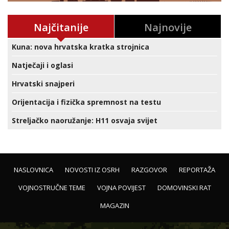
Najčitanije
Najnovije
Kuna: nova hrvatska kratka strojnica
Natječaji i oglasi
Hrvatski snajperi
Orijentacija i fizička spremnost na testu
Streljačko naoružanje: H11 osvaja svijet
NASLOVNICA
NOVOSTI IZ OSRH
RAZGOVOR
REPORTAŽA
VOJNOSTRUČNE TEME
VOJNA POVIJEST
DOMOVINSKI RAT
MAGAZIN