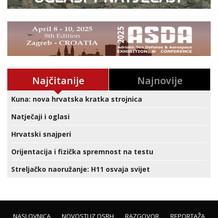
Najčitanije
Najnovije
Kuna: nova hrvatska kratka strojnica
Natječaji i oglasi
Hrvatski snajperi
Orijentacija i fizička spremnost na testu
Streljačko naoružanje: H11 osvaja svijet
NASLOVNICA
NOVOSTI IZ OSRH
RAZGOVOR
REPORTAŽA