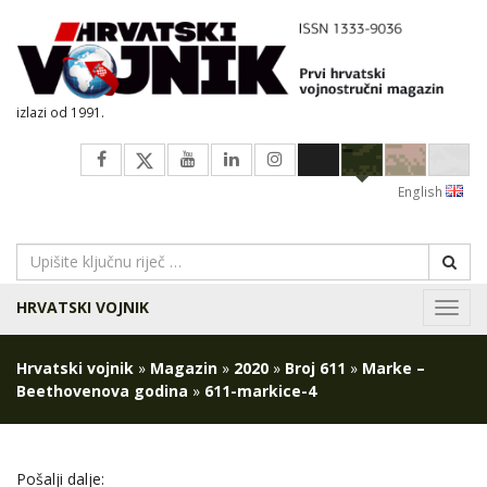
izlazi od 1991.
English
HRVATSKI VOJNIK
Navig
Hrvatski vojnik
»
Magazin
»
2020
»
Broj 611
»
Marke –
Beethovenova godina
»
611-markice-4
Pošalji dalje: