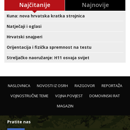
Najčitanije
Najnovije
Kuna: nova hrvatska kratka strojnica
Natječaji i oglasi
Hrvatski snajperi
Orijentacija i fizička spremnost na testu
Streljačko naoružanje: H11 osvaja svijet
NASLOVNICA
NOVOSTI IZ OSRH
RAZGOVOR
REPORTAŽA
VOJNOSTRUČNE TEME
VOJNA POVIJEST
DOMOVINSKI RAT
MAGAZIN
Pratite nas