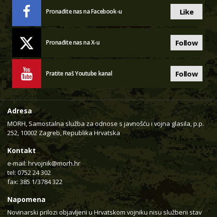
Like
Pronađite nas na Facebook-u
Follow
Pronađite nas na X-u
Follow
Pratite naš Youtube kanal
Adresa
MORH, Samostalna služba za odnose s javnošću i vojna glasila, p.p.
252, 10002 Zagreb, Republika Hrvatska
Kontakt
e-mail:
hrvojnik@morh.hr
tel: 0752 24 302
fax: 385 1/3784 322
Napomena
Novinarski prilozi objavljeni u Hrvatskom vojniku nisu službeni stav