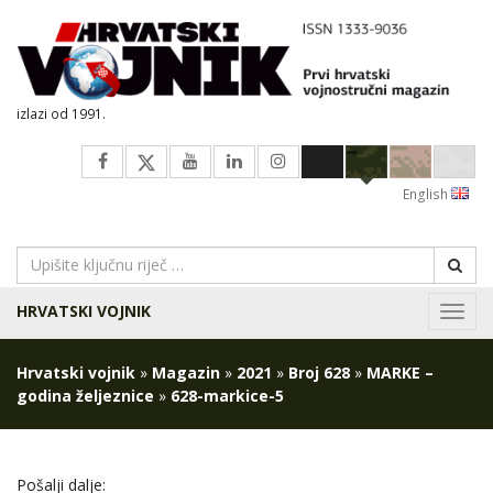
izlazi od 1991.
English
HRVATSKI VOJNIK
Navig
Hrvatski vojnik
»
Magazin
»
2021
»
Broj 628
»
MARKE –
godina željeznice
»
628-markice-5
Pošalji dalje: