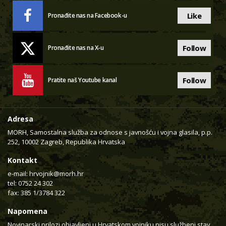
Like
Pronađite nas na Facebook-u
Follow
Pronađite nas na X-u
Follow
Pratite naš Youtube kanal
Adresa
MORH, Samostalna služba za odnose s javnošću i vojna glasila, p.p.
252, 10002 Zagreb, Republika Hrvatska
Kontakt
e-mail:
hrvojnik@morh.hr
tel: 0752 24 302
fax: 385 1/3784 322
Napomena
Novinarski prilozi objavljeni u Hrvatskom vojniku nisu službeni stav