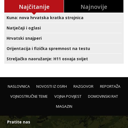
Najčitanije
Najnovije
Kuna: nova hrvatska kratka strojnica
Natječaji i oglasi
Hrvatski snajperi
Orijentacija i fizička spremnost na testu
Streljačko naoružanje: H11 osvaja svijet
NASLOVNICA
NOVOSTI IZ OSRH
RAZGOVOR
REPORTAŽA
VOJNOSTRUČNE TEME
VOJNA POVIJEST
DOMOVINSKI RAT
MAGAZIN
Pratite nas