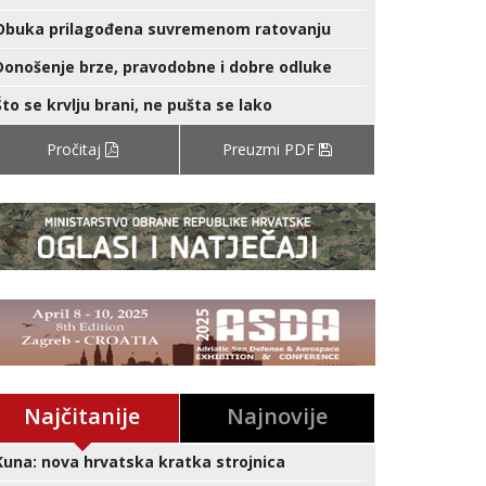
Obuka prilagođena suvremenom ratovanju
Donošenje brze, pravodobne i dobre odluke
Što se krvlju brani, ne pušta se lako
Pročitaj
Preuzmi PDF
Najčitanije
Najnovije
Kuna: nova hrvatska kratka strojnica