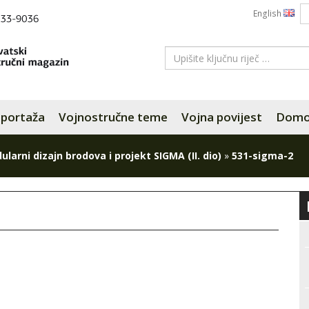
English
portaža
Vojnostručne teme
Vojna povijest
Domov
larni dizajn brodova i projekt SIGMA (II. dio)
»
531-sigma-2