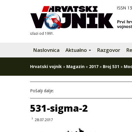
izlazi od 1991.
Naslovnica
Aktualno
Razgovor
Re
Hrvatski vojnik
»
Magazin
»
2017
»
Broj 531
»
Modu
Pošalji dalje:
531-sigma-2
28.07.2017