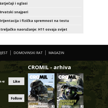
Natječaji i oglasi
Hrvatski snajperi
Orijentacija i fizička spremnost na testu
Streljačko naoružanje: H11 osvaja svijet
IJEST
DOMOVINSKI RAT
MAGAZIN
CROMIL - arhiva
Like
k-u
Follow