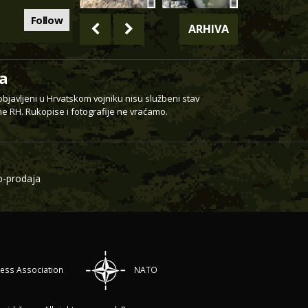
Follow
ARHIVA
a
 objavljeni u Hrvatskom vojniku nisu službeni stav
e RH. Rukopise i fotografije ne vraćamo.
-prodaja
ress Association
NATO