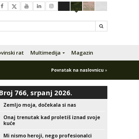
inski rat
Multimedija
Magazin
Povratak na naslovnicu
»
Broj 766, srpanj 2026.
Zemljo moja, dočekala si nas
Onaj trenutak kad proletiš iznad svoje
kuće
Mi nismo heroji, nego profesionalci