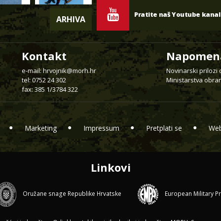
Pratite naš Youtube kanal
ARHIVA
Kontakt
Napomen
e-mail:
hrvojnik@morh.hr
Novinarski prilozi
tel: 0752 24 302
Ministarstva obran
fax: 385 1/3784 322
Marketing
Impressum
Pretplati se
Web
Linkovi
Oružane snage Republike Hrvatske
European Military P