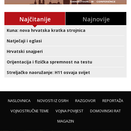
Najčitanije
Najnovije
Kuna: nova hrvatska kratka strojnica
Natječaji i oglasi
Hrvatski snajperi
Orijentacija i fizička spremnost na testu
Streljačko naoružanje: H11 osvaja svijet
NASLOVNICA
NOVOSTI IZ OSRH
RAZGOVOR
REPORTAŽA
VOJNOSTRUČNE TEME
VOJNA POVIJEST
DOMOVINSKI RAT
MAGAZIN