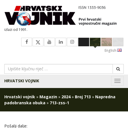
izlazi od 1991.
English
HRVATSKI VOJNIK
Navig
Hrvatski vojnik
»
Magazin
»
2024
»
Broj 713
»
Napredna
padobranska obuka
»
713-zss-1
Pošalji dalje: