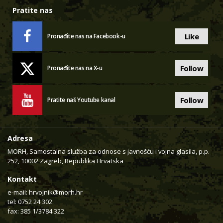
Pratite nas
Like
Pronađite nas na Facebook-u
Follow
Pronađite nas na X-u
Follow
Pratite naš Youtube kanal
Adresa
MORH, Samostalna služba za odnose s javnošću i vojna glasila, p.p.
252, 10002 Zagreb, Republika Hrvatska
Kontakt
e-mail:
hrvojnik@morh.hr
tel: 0752 24 302
fax: 385 1/3784 322