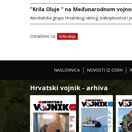
”Krila Oluje “ na Međunarodnom vojno
Akrobatska grupa Hrvatskog ratnog zrakoplovstva i pro
Označeno sa:
krila oluje
NASLOVNICA
NOVOSTI IZ OSRH
Hrvatski vojnik - arhiva