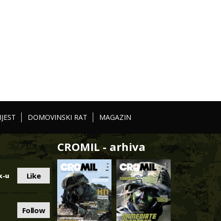
IJEST
DOMOVINSKI RAT
MAGAZIN
CROMIL - arhiva
Like
k-u
Follow