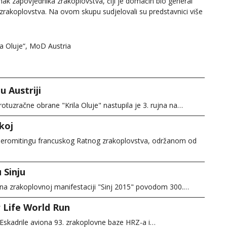
ak zapovjednika zrakoplovstva, čiji je domaćin bio general
zrakoplovstva. Na ovom skupu sudjelovali su predstavnici više
ila Oluje“, MoD Austria
u Austriji
otuzračne obrane "Krila Oluje" nastupila je 3. rujna na…
koj
eromitingu francuskog Ratnog zrakoplovstva, održanom od
 Sinju
ja na zrakoplovnoj manifestaciji "Sinj 2015" povodom 300.…
r Life World Run
u Eskadrile aviona 93. zrakoplovne baze HRZ-a i…