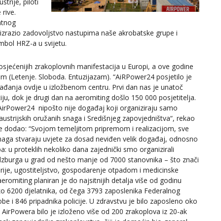
rije, piloti
 rive.
atnog
e izrazio zadovoljstvo nastupima naše akrobatske grupe i
imbol HRZ-a u svijetu.
osjećenijih zrakoplovnih manifestacija u Europi, a ove godine
 (Letenje. Sloboda. Entuzijazam). “AiRPower24 posjetilo je
ađanja ovdje u izložbenom centru. Prvi dan nas je unatoč
u, dok je drugi dan na aeromiting došlo 150 000 posjetitelja.
a AirPower24 nipošto nije događaj koji organiziraju samo
ustrijskih oružanih snaga i Središnjeg zapovjedništva“, rekao
a te dodao: “Svojom temeljitom pripremom i realizacijom, sve
snaga stvaraju uvjete za dosad neviđen velik događaj, odnosno
: u proteklih nekoliko dana zajednički smo organizirali
Salzburga u grad od nešto manje od 7000 stanovnika – što znači
arije, ugostiteljstvo, gospodarenje otpadom i medicinske
aeromiting planiran je do najsitnijih detalja više od godinu
ko 6200 djelatnika, od čega 3793 zaposlenika Federalnog
e i 846 pripadnika policije. U zdravstvu je bilo zaposleno oko
om AirPowera bilo je izloženo više od 200 zrakoplova iz 20-ak