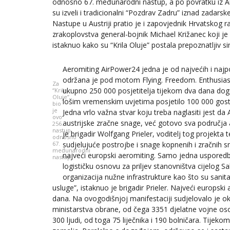
odnosno 67. međunarodni nastup, a po povratku iz Aust
su izveli i tradicionalni “Pozdrav Zadru” iznad zadarske
Nastupe u Austriji pratio je i zapovjednik Hrvatskog r
zrakoplovstva general-bojnik Michael Križanec koji j
istaknuo kako su “Krila Oluje” postala prepoznatljiv s
Aeromiting AirPower24 jedna je od najvećih i najp
održana je pod motom Flying. Freedom. Enthusiasm
Za
ukupno 250 000 posjetitelja tijekom dva dana dog
“Krila
Oluje”
lošim vremenskim uvjetima posjetilo 100 000 gostij
bio
je
Jedna vrlo važna stvar koju treba naglasiti jest d
ovo
austrijske zračne snage, već gotovo sva područja a
256.
nastup,
je brigadir Wolfgang Prieler, voditelj tog projekt
odnosno
67.
sudjelujuće postrojbe i snage kopnenih i zračnih 
međunarodni
najveći europski aeromiting. Samo jedna usporedba
nastup
logističku osnovu za priljev stanovništva cijelog 
organizacija nužne infrastrukture kao što su sanit
usluge”, istaknuo je brigadir Prieler. Najveći europski 
dana. Na ovogodišnjoj manifestaciji sudjelovalo je o
ministarstva obrane, od čega 3351 djelatne vojne osob
300 ljudi, od toga 75 liječnika i 190 bolničara. Tijek