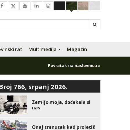
inski rat
Multimedija
Magazin
Povratak na naslovnicu
»
Broj 766, srpanj 2026.
Zemljo moja, dočekala si
nas
Onaj trenutak kad proletiš