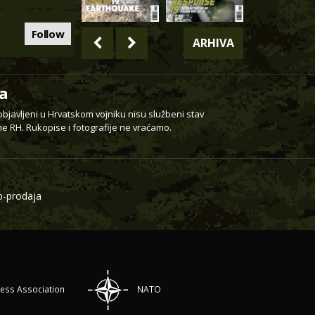
Follow
ARHIVA
a
 objavljeni u Hrvatskom vojniku nisu službeni stav
e RH. Rukopise i fotografije ne vraćamo.
-prodaja
ress Association
NATO