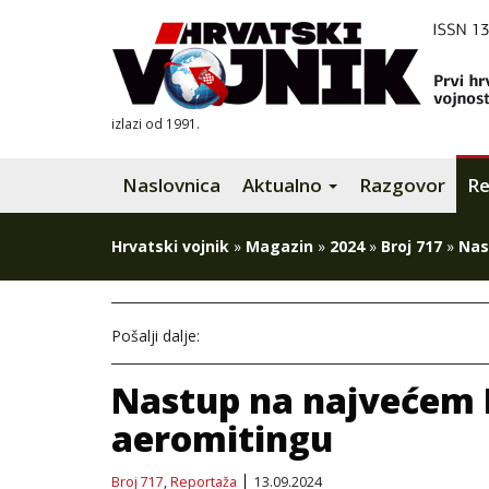
izlazi od 1991.
Naslovnica
Aktualno
Razgovor
Re
Hrvatski vojnik
»
Magazin
»
2024
»
Broj 717
»
Nas
Pošalji dalje:
Nastup na najveće
aeromitingu
Broj 717
,
Reportaža
13.09.2024