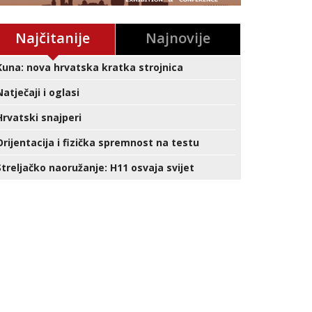
Najčitanije
Najnovije
Kuna: nova hrvatska kratka strojnica
Natječaji i oglasi
Hrvatski snajperi
Orijentacija i fizička spremnost na testu
Streljačko naoružanje: H11 osvaja svijet