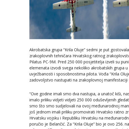
Akrobatska grupa “Krila Oluje” sedmi je put gostovala 
zrakoplovnih tehničara Hrvatskog ratnog zrakoplovstva
Pilatus PC-9M. Pred 250 000 posjetitelja izveli su pu
elemenata izvodi svega nekoliko akrobatskih grupa u sv
uvježbanosti i sposobnostima pilota. Vođa “Krila Oluj
zadovoljstvo nastupati na zrakoplovnoj manifestaciji u
“Ove godine imali smo dva nastupa, a unatoč kiši, na
imalo priliku vidjeti vidjeti 250 000 oduševljenih gleda
smo što smo sudjelovali na ovoj međunarodnoj manif
još jednom imali priliku promovirati Hrvatsko ratno z
Hrvatsku vojsku i Republiku Hrvatsku na međunarodno
poručio je Belančić. Za “Krila Oluje” bio je ovo 256. n