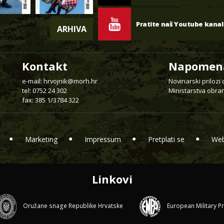
Pratite naš Youtube kanal
ARHIVA
Kontakt
Napomen
e-mail:
hrvojnik@morh.hr
Novinarski prilozi
tel: 0752 24 302
Ministarstva obran
fax: 385 1/3784 322
Marketing
Impressum
Pretplati se
Web
Linkovi
Oružane snage Republike Hrvatske
European Military P