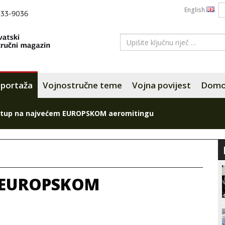
English
portaža
Vojnostručne teme
Vojna povijest
Domov
tup na najvećem EUROPSKOM aeromitingu
m EUROPSKOM