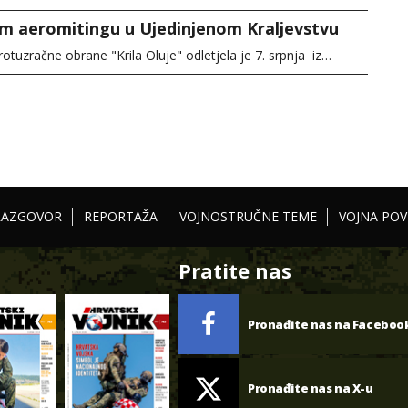
m aeromitingu u Ujedinjenom Kraljevstvu
tuzračne obrane "Krila Oluje" odletjela je 7. srpnja iz…
RAZGOVOR
REPORTAŽA
VOJNOSTRUČNE TEME
VOJNA POV
Pratite nas
Pronađite nas na Faceboo
Pronađite nas na X-u