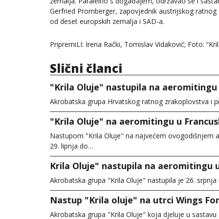
zemalja. Paralelno s događajem, održavao se i sastan
Gerfried Promberger, zapovjednik austrijskog ratnog 
od deset europskih zemalja i SAD-a.
PripremiLI: Irena Rački, Tomislav Vidaković; Foto: “Kr
Slični članci
"Krila Oluje" nastupila na aeromitingu 
Akrobatska grupa Hrvatskog ratnog zrakoplovstva i pr
"Krila Oluje" na aeromitingu u Francus
Nastupom "Krila Oluje" na najvećem ovogodišnjem a
29. lipnja do…
Krila Oluje" nastupila na aeromitingu u
Akrobatska grupa "Krila Oluje" nastupila je 26. srpn
Nastup "Krila oluje" na utrci Wings Fo
Akrobatska grupa "Krila Oluje" koja djeluje u sastav