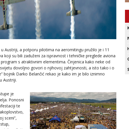
u Austriji, a potporu pilotima na aeromitingu pružilo je i 11
 koji su bili zaduženi za ispravnost i tehničke preglede aviona
ni program s atraktivnim elementima. Činjenica kako neke od
ijetu dovoljno govori o njihovoj zahtjevnosti, a isto tako i o
e” bojnik Darko Belančić rekao je kako im je bilo iznimno
 Austriji.
stupe je
telja. Ponosni
estaciji te
rakoplovstvo,
j sceni”,
astup,