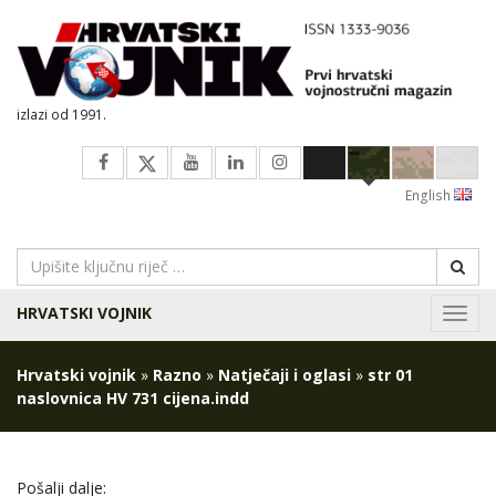
izlazi od 1991.
English
HRVATSKI VOJNIK
Navig
Hrvatski vojnik
»
Razno
»
Natječaji i oglasi
»
str 01
naslovnica HV 731 cijena.indd
Pošalji dalje: