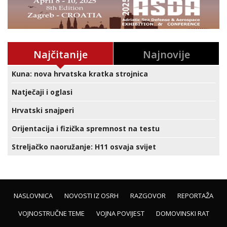
Najčitanije
Najnovije
Kuna: nova hrvatska kratka strojnica
Natječaji i oglasi
Hrvatski snajperi
Orijentacija i fizička spremnost na testu
Streljačko naoružanje: H11 osvaja svijet
NASLOVNICA
NOVOSTI IZ OSRH
RAZGOVOR
REPORTAŽA
VOJNOSTRUČNE TEME
VOJNA POVIJEST
DOMOVINSKI RAT