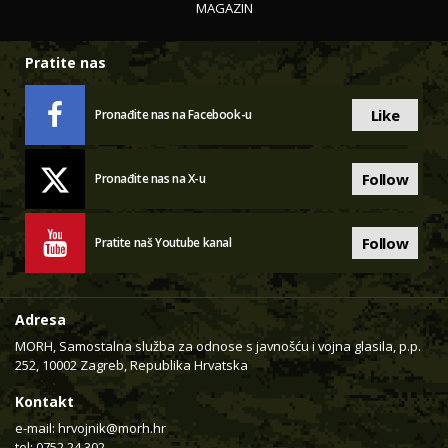
MAGAZIN
Pratite nas
Like
Pronađite nas na Facebook-u
Follow
Pronađite nas na X-u
Follow
Pratite naš Youtube kanal
Adresa
MORH, Samostalna služba za odnose s javnošću i vojna glasila, p.p.
252, 10002 Zagreb, Republika Hrvatska
Kontakt
e-mail:
hrvojnik@morh.hr
tel: 0752 24 302