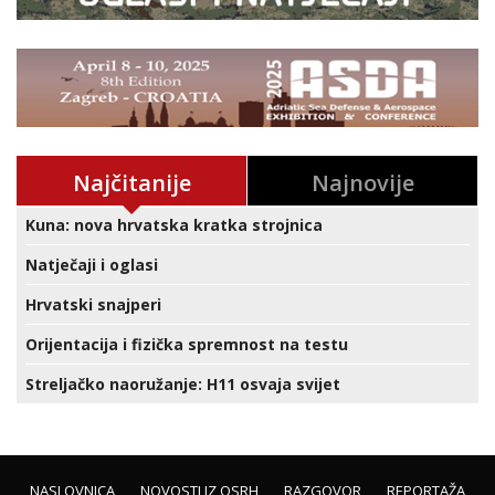
Najčitanije
Najnovije
Kuna: nova hrvatska kratka strojnica
Natječaji i oglasi
Hrvatski snajperi
Orijentacija i fizička spremnost na testu
Streljačko naoružanje: H11 osvaja svijet
NASLOVNICA
NOVOSTI IZ OSRH
RAZGOVOR
REPORTAŽA