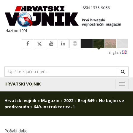
izlazi od 1991.
English
HRVATSKI VOJNIK
Navig
Hrvatski vojnik
»
Magazin
»
2022
»
Broj 649
»
Ne bojim se
predrasuda
»
649-instruktorica-1
Pošalji dalje: