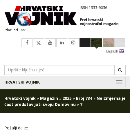
izlazi od 1991.
English
HRVATSKI VOJNIK
Navig
Hrvatski vojnik
»
Magazin
»
2025
»
Broj 734
»
Neizmjerna je
čast predstavljati svoju Domovinu
»
7
Pošalji dalje: