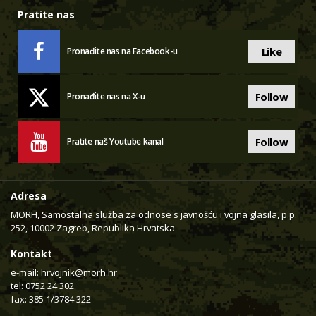
Pratite nas
Like
Pronađite nas na Facebook-u
Follow
Pronađite nas na X-u
Follow
Pratite naš Youtube kanal
Adresa
MORH, Samostalna služba za odnose s javnošću i vojna glasila, p.p.
252, 10002 Zagreb, Republika Hrvatska
Kontakt
e-mail:
hrvojnik@morh.hr
tel: 0752 24 302
fax: 385 1/3784 322