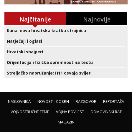
Najčitanije
Najnovije
Kuna: nova hrvatska kratka strojnica
Natječaji i oglasi
Hrvatski snajperi
Orijentacija i fizička spremnost na testu
Streljačko naoružanje: H11 osvaja svijet
NASLOVNICA
NOVOSTI IZ OSRH
RAZGOVOR
REPORTAŽA
VOJNOSTRUČNE TEME
VOJNA POVIJEST
DOMOVINSKI RAT
MAGAZIN