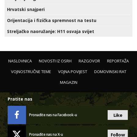
Hrvatski snajperi
Orijentacija i fizička spremnost na testu
Streljačko naoružanje: H11 osvaja svijet
NASLOVNICA
NOVOSTI IZ OSRH
RAZGOVOR
REPORTAŽA
VOJNOSTRUČNE TEME
VOJNA POVIJEST
DOMOVINSKI RAT
MAGAZIN
Pratite nas
Like
Pronađite nas na Facebook-u
Follow
Pronađite nas na X-u