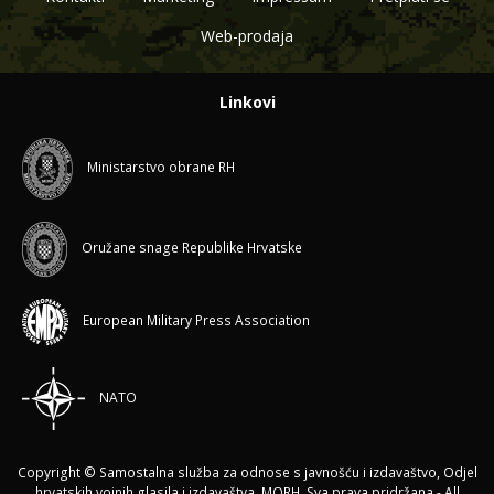
Web-prodaja
Linkovi
Ministarstvo obrane RH
Oružane snage Republike Hrvatske
European Military Press Association
NATO
Copyright © Samostalna služba za odnose s javnošću i izdavaštvo, Odjel
hrvatskih vojnih glasila i izdavaštva, MORH. Sva prava pridržana - All