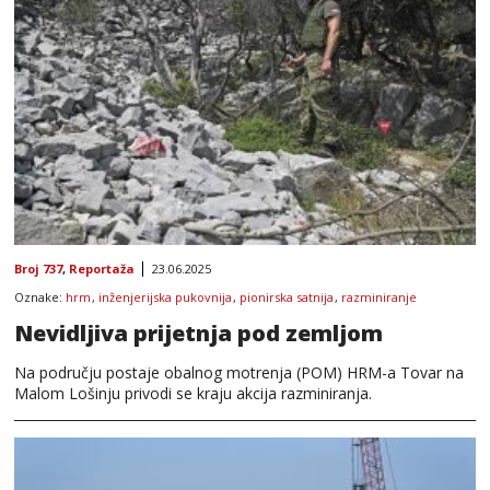
Broj 737
,
Reportaža
23.06.2025
Oznake:
hrm
,
inženjerijska pukovnija
,
pionirska satnija
,
razminiranje
Nevidljiva prijetnja pod zemljom
Na području postaje obalnog motrenja (POM) HRM-a Tovar na
Malom Lošinju privodi se kraju akcija razminiranja.