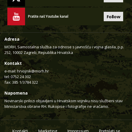
Follow
Pratite naš Youtube kanal
Adresa
MORH, Samostalna služba za odnose s javnošću i vojna glasila, p.p.
252, 10002 Zagreb, Republika Hrvatska
Kontakt
e-mail:
hrvojnik@morh.hr
tel: 0752 24 302
fax: 385 1/3784 322
Napomena
Novinarski prilozi objavljeni u Hrvatskom vojniku nisu službeni stav
Ministarstva obrane RH. Rukopise i fotografije ne vraćamo.
Kontakti
Marketing
Impressum
Pretplati se