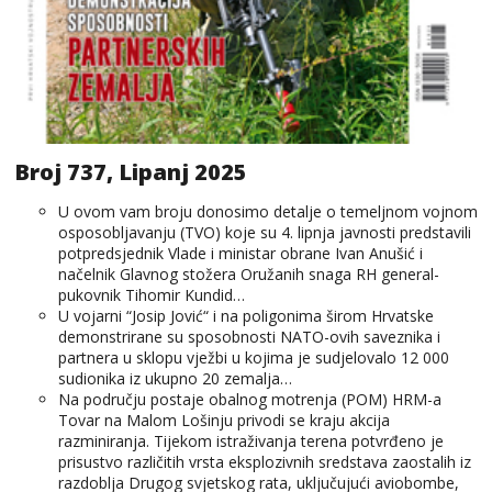
Broj 737, Lipanj 2025
U ovom vam broju donosimo detalje o temeljnom vojnom
osposobljavanju (TVO) koje su 4. lipnja javnosti predstavili
potpredsjednik Vlade i ministar obrane Ivan Anušić i
načelnik Glavnog stožera Oružanih snaga RH general-
pukovnik Tihomir Kundid…
U vojarni “Josip Jović“ i na poligonima širom Hrvatske
demonstrirane su sposobnosti NATO-ovih saveznika i
partnera u sklopu vježbi u kojima je sudjelovalo 12 000
sudionika iz ukupno 20 zemalja…
Na području postaje obalnog motrenja (POM) HRM-a
Tovar na Malom Lošinju privodi se kraju akcija
razminiranja. Tijekom istraživanja terena potvrđeno je
prisustvo različitih vrsta eksplozivnih sredstava zaostalih iz
razdoblja Drugog svjetskog rata, uključujući aviobombe,