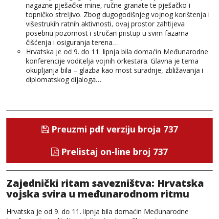
nagazne pješačke mine, ručne granate te pješačko i
topničko streljivo. Zbog dugogodišnjeg vojnog korištenja i
višestrukih ratnih aktivnosti, ovaj prostor zahtijeva
posebnu pozornost i stručan pristup u svim fazama
čišćenja i osiguranja terena…
Hrvatska je od 9. do 11. lipnja bila domaćin Međunarodne
konferencije voditelja vojnih orkestara. Glavna je tema
okupljanja bila – glazba kao most suradnje, zbližavanja i
diplomatskog dijaloga…
Preuzmi pdf verziju broja 737
Prelistaj on-line broj 737
Zajednički ritam savezništva: Hrvatska
vojska svira u međunarodnom ritmu
Hrvatska je od 9. do 11. lipnja bila domaćin Međunarodne