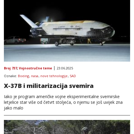
Broj 737
,
Vojnostručne teme
23.06.2025
Oznake:
Boeing
,
nasa
,
nove tehnologije
,
SAD
X-37B i militarizacija svemira
Iako je program američke vojne eksperimentalne svemirske
letjelice star više od četvrt stoljeća, o njemu se još uvijek zna
jako malo