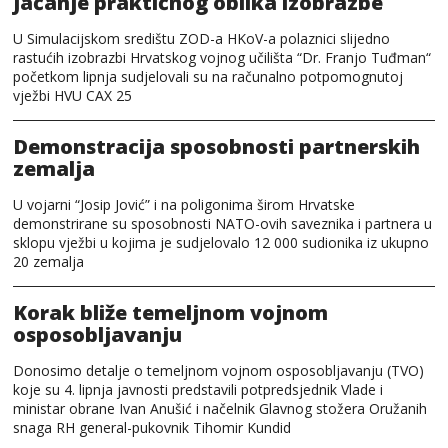
Jačanje praktičnog oblika izobrazbe
U Simulacijskom središtu ZOD-a HKoV-a polaznici slijedno
rastućih izobrazbi Hrvatskog vojnog učilišta “Dr. Franjo Tuđman“
početkom lipnja sudjelovali su na računalno potpomognutoj
vježbi HVU CAX 25
Demonstracija sposobnosti partnerskih
zemalja
U vojarni “Josip Jović” i na poligonima širom Hrvatske
demonstrirane su sposobnosti NATO-ovih saveznika i partnera u
sklopu vježbi u kojima je sudjelovalo 12 000 sudionika iz ukupno
20 zemalja
Korak bliže temeljnom vojnom
osposobljavanju
Donosimo detalje o temeljnom vojnom osposobljavanju (TVO)
koje su 4. lipnja javnosti predstavili potpredsjednik Vlade i
ministar obrane Ivan Anušić i načelnik Glavnog stožera Oružanih
snaga RH general-pukovnik Tihomir Kundid