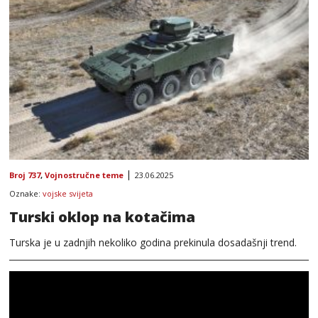
Broj 737
,
Vojnostručne teme
23.06.2025
Oznake:
vojske svijeta
Turski oklop na kotačima
Turska je u zadnjih nekoliko godina prekinula dosadašnji trend.