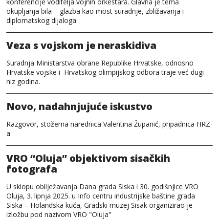
konferencije voditelja vojnih orkestara. Glavna je tema
okupljanja bila – glazba kao most suradnje, zbližavanja i
diplomatskog dijaloga
Veza s vojskom je neraskidiva
Suradnja Ministarstva obrane Republike Hrvatske, odnosno
Hrvatske vojske i Hrvatskog olimpijskog odbora traje već dugi
niz godina.
Novo, nadahnjujuće iskustvo
Razgovor, stožerna narednica Valentina Županić, pripadnica HRZ-
a
VRO “Oluja” objektivom sisačkih
fotografa
U sklopu obilježavanja Dana grada Siska i 30. godišnjice VRO
Oluja, 3. lipnja 2025. u Info centru industrijske baštine grada
Siska – Holandska kuća, Gradski muzej Sisak organizirao je
izložbu pod nazivom VRO "Oluja"