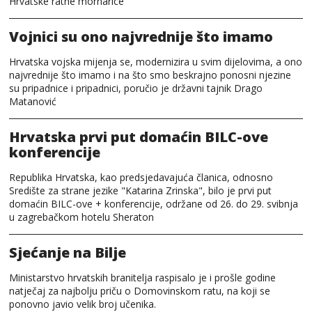
Hrvatske ratne mornarice
Vojnici su ono najvrednije što imamo
Hrvatska vojska mijenja se, modernizira u svim dijelovima, a ono
najvrednije što imamo i na što smo beskrajno ponosni njezine
su pripadnice i pripadnici, poručio je državni tajnik Drago
Matanović
Hrvatska prvi put domaćin BILC-ove
konferencije
Republika Hrvatska, kao predsjedavajuća članica, odnosno
Središte za strane jezike "Katarina Zrinska", bilo je prvi put
domaćin BILC-ove + konferencije, održane od 26. do 29. svibnja
u zagrebačkom hotelu Sheraton
Sjećanje na Bilje
Ministarstvo hrvatskih branitelja raspisalo je i prošle godine
natječaj za najbolju priču o Domovinskom ratu, na koji se
ponovno javio velik broj učenika.