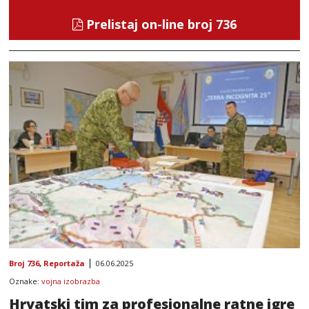
Prelistaj on-line broj 736
Broj 736
,
Reportaža
06.06.2025
Oznake:
vojna izobrazba
Hrvatski tim za profesionalne ratne igre