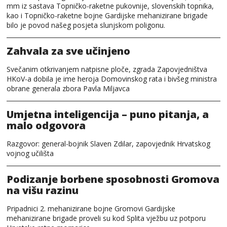
mm iz sastava Topničko-raketne pukovnije, slovenskih topnika,
kao i Topničko-raketne bojne Gardijske mehanizirane brigade
bilo je povod našeg posjeta slunjskom poligonu.
Zahvala za sve učinjeno
Svečanim otkrivanjem natpisne ploče, zgrada Zapovjedništva
HKoV-a dobila je ime heroja Domovinskog rata i bivšeg ministra
obrane generala zbora Pavla Miljavca
Umjetna inteligencija – puno pitanja, a
malo odgovora
Razgovor: general-bojnik Slaven Zdilar, zapovjednik Hrvatskog
vojnog učilišta
Podizanje borbene sposobnosti Gromova
na višu razinu
Pripadnici 2. mehanizirane bojne Gromovi Gardijske
mehanizirane brigade proveli su kod Splita vježbu uz potporu