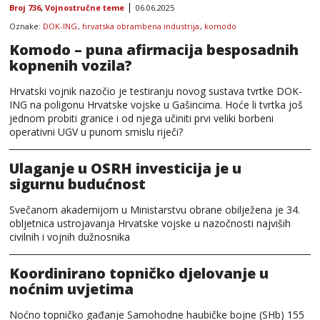
Broj 736
,
Vojnostručne teme
06.06.2025
Oznake:
DOK-ING
,
hrvatska obrambena industrija
,
komodo
Komodo – puna afirmacija besposadnih
kopnenih vozila?
Hrvatski vojnik nazočio je testiranju novog sustava tvrtke DOK-
ING na poligonu Hrvatske vojske u Gašincima. Hoće li tvrtka još
jednom probiti granice i od njega učiniti prvi veliki borbeni
operativni UGV u punom smislu riječi?
Ulaganje u OSRH investicija je u
sigurnu budućnost
Svečanom akademijom u Ministarstvu obrane obilježena je 34.
obljetnica ustrojavanja Hrvatske vojske u nazočnosti najviših
civilnih i vojnih dužnosnika
Koordinirano topničko djelovanje u
noćnim uvjetima
Noćno topničko gađanje Samohodne haubičke bojne (SHb) 155