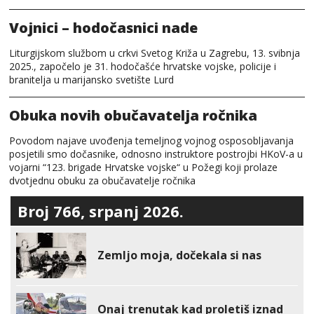
Vojnici – hodočasnici nade
Liturgijskom službom u crkvi Svetog Križa u Zagrebu, 13. svibnja
2025., započelo je 31. hodočašće hrvatske vojske, policije i
branitelja u marijansko svetište Lurd
Obuka novih obučavatelja ročnika
Povodom najave uvođenja temeljnog vojnog osposobljavanja
posjetili smo dočasnike, odnosno instruktore postrojbi HKoV-a u
vojarni “123. brigade Hrvatske vojske“ u Požegi koji prolaze
dvotjednu obuku za obučavatelje ročnika
Broj 766, srpanj 2026.
Zemljo moja, dočekala si nas
Onaj trenutak kad proletiš iznad