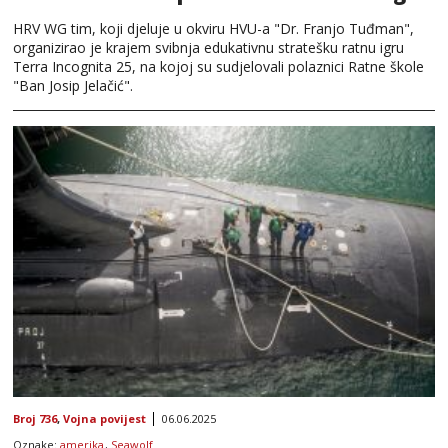
HRV WG tim, koji djeluje u okviru HVU-a "Dr. Franjo Tuđman",
organizirao je krajem svibnja edukativnu stratešku ratnu igru
Terra Incognita 25, na kojoj su sudjelovali polaznici Ratne škole
"Ban Josip Jelačić".
Broj 736
,
Vojna povijest
06.06.2025
Oznake:
amerika
,
Seawolf