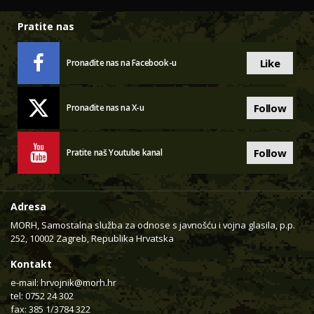
Pratite nas
Like
Pronađite nas na Facebook-u
Follow
Pronađite nas na X-u
Follow
Pratite naš Youtube kanal
Adresa
MORH, Samostalna služba za odnose s javnošću i vojna glasila, p.p.
252, 10002 Zagreb, Republika Hrvatska
Kontakt
e-mail:
hrvojnik@morh.hr
tel: 0752 24 302
fax: 385 1/3784 322