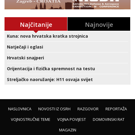
Najčitanije
Najnovije
Kuna: nova hrvatska kratka strojnica
Natječaji i oglasi
Hrvatski snajperi
Orijentacija i fizička spremnost na testu
Streljačko naoružanje: H11 osvaja svijet
NASLOVNICA
NOVOSTI IZ OSRH
RAZGOVOR
REPORTAŽA
VOJNOSTRUČNE TEME
VOJNA POVIJEST
DOMOVINSKI RAT
MAGAZIN