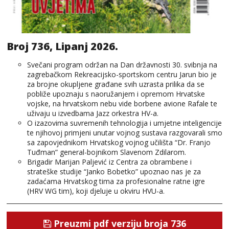
Broj 736, Lipanj 2026.
Svečani program održan na Dan državnosti 30. svibnja na
zagrebačkom Rekreacijsko-sportskom centru Jarun bio je
za brojne okupljene građane svih uzrasta prilika da se
pobliže upoznaju s naoružanjem i opremom Hrvatske
vojske, na hrvatskom nebu vide borbene avione Rafale te
uživaju u izvedbama Jazz orkestra HV-a.
O izazovima suvremenih tehnologija i umjetne inteligencije
te njihovoj primjeni unutar vojnog sustava razgovarali smo
sa zapovjednikom Hrvatskog vojnog učilišta “Dr. Franjo
Tuđman” general-bojnikom Slavenom Zdilarom.
Brigadir Marijan Paljević iz Centra za obrambene i
strateške studije “Janko Bobetko” upoznao nas je za
zadaćama Hrvatskog tima za profesionalne ratne igre
(HRV WG tim), koji djeluje u okviru HVU-a.
Preuzmi pdf verziju broja 736