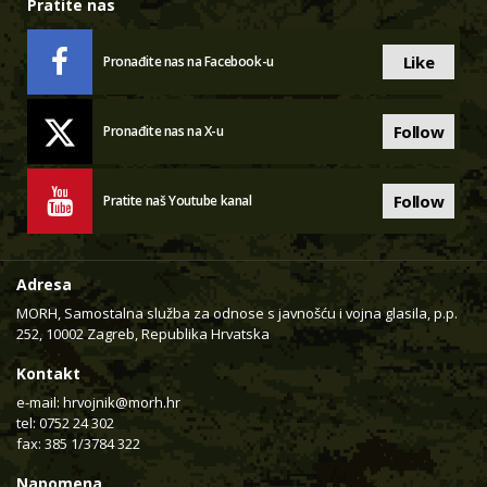
Pratite nas
Like
Pronađite nas na Facebook-u
Follow
Pronađite nas na X-u
Follow
Pratite naš Youtube kanal
Adresa
MORH, Samostalna služba za odnose s javnošću i vojna glasila, p.p.
252, 10002 Zagreb, Republika Hrvatska
Kontakt
e-mail:
hrvojnik@morh.hr
tel: 0752 24 302
fax: 385 1/3784 322
Napomena