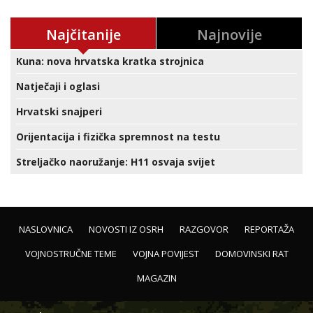
Najčitanije
Najnovije
Kuna: nova hrvatska kratka strojnica
Natječaji i oglasi
Hrvatski snajperi
Orijentacija i fizička spremnost na testu
Streljačko naoružanje: H11 osvaja svijet
NASLOVNICA
NOVOSTI IZ OSRH
RAZGOVOR
REPORTAŽA
VOJNOSTRUČNE TEME
VOJNA POVIJEST
DOMOVINSKI RAT
MAGAZIN