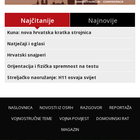
Najčitanije
Najnovije
Kuna: nova hrvatska kratka strojnica
Natječaji i oglasi
Hrvatski snajperi
Orijentacija i fizička spremnost na testu
Streljačko naoružanje: H11 osvaja svijet
NASLOVNICA
NOVOSTI IZ OSRH
RAZGOVOR
REPORTAŽA
VOJNOSTRUČNE TEME
VOJNA POVIJEST
DOMOVINSKI RAT
MAGAZIN