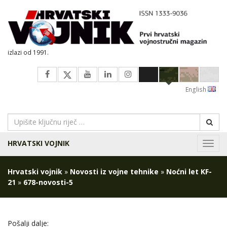
izlazi od 1991.
English
HRVATSKI VOJNIK
Navig
Hrvatski vojnik
»
Novosti iz vojne tehnike
»
Noćni let KF-
21
»
678-novosti-5
Pošalji dalje: