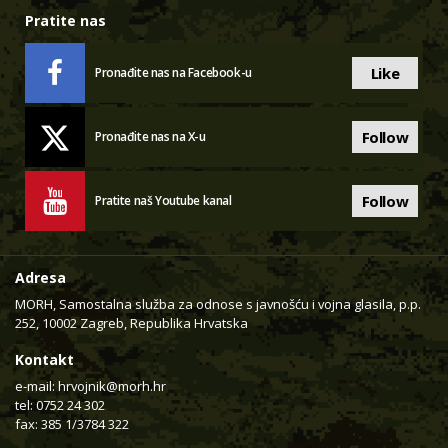
Pratite nas
Like
Pronađite nas na Facebook-u
Follow
Pronađite nas na X-u
Follow
Pratite naš Youtube kanal
Adresa
MORH, Samostalna služba za odnose s javnošću i vojna glasila, p.p.
252, 10002 Zagreb, Republika Hrvatska
Kontakt
e-mail:
hrvojnik@morh.hr
tel: 0752 24 302
fax: 385 1/3784 322