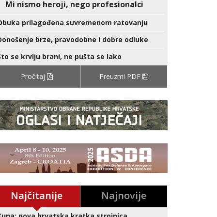
Mi nismo heroji, nego profesionalci
Obuka prilagođena suvremenom ratovanju
Donošenje brze, pravodobne i dobre odluke
Što se krvlju brani, ne pušta se lako
Pročitaj
Preuzmi PDF
Najčitanije
Najnovije
Kuna: nova hrvatska kratka strojnica