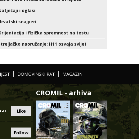
Natječaji i oglasi
Hrvatski snajperi
Orijentacija i fizička spremnost na testu
Streljačko naoružanje: H11 osvaja svijet
IJEST
DOMOVINSKI RAT
MAGAZIN
CROMIL - arhiva
Like
k-u
Follow