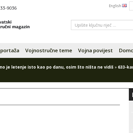
English
portaža
Vojnostručne teme
Vojna povijest
Domov
no je letenje isto kao po danu, osim što ništa ne vidiš
»
633-ka