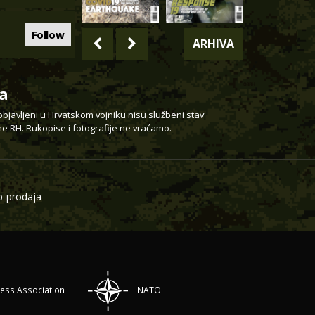
Follow
ARHIVA
a
 objavljeni u Hrvatskom vojniku nisu službeni stav
e RH. Rukopise i fotografije ne vraćamo.
-prodaja
ress Association
NATO