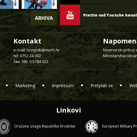
Pratite naš Youtube kanal
ARHIVA
Kontakt
Napomen
e-mail:
hrvojnik@morh.hr
Novinarski prilozi
tel: 0752 24 302
Ministarstva obran
fax: 385 1/3784 322
Marketing
Impressum
Pretplati se
Web
Linkovi
Oružane snage Republike Hrvatske
European Military P