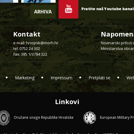
Pratite naš Youtube kanal
ARHIVA
Kontakt
Napomen
e-mail:
hrvojnik@morh.hr
Novinarski prilozi
tel: 0752 24 302
Ministarstva obran
fax: 385 1/3784 322
Marketing
Impressum
Pretplati se
Web
Linkovi
Oružane snage Republike Hrvatske
European Military P