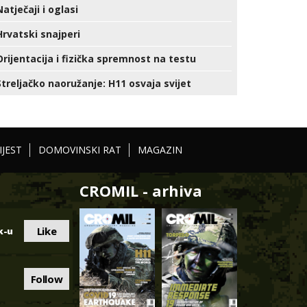
Natječaji i oglasi
Hrvatski snajperi
Orijentacija i fizička spremnost na testu
Streljačko naoružanje: H11 osvaja svijet
IJEST
DOMOVINSKI RAT
MAGAZIN
CROMIL - arhiva
Like
k-u
Follow