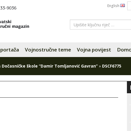
English
portaža
Vojnostručne teme
Vojna povijest
Domov
ca Dočasničke škole “Damir Tomljanović Gavran”
»
DSCF6775