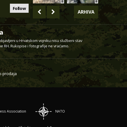
Follow
ARHIVA
a
 objavljeni u Hrvatskom vojniku nisu službeni stav
e RH. Rukopise i fotografije ne vraćamo.
-prodaja
ress Association
NATO