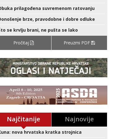
Obuka prilagođena suvremenom ratovanju
Donošenje brze, pravodobne i dobre odluke
Što se krvlju brani, ne pušta se lako
Pročitaj
Preuzmi PDF
Najčitanije
Najnovije
Kuna: nova hrvatska kratka strojnica