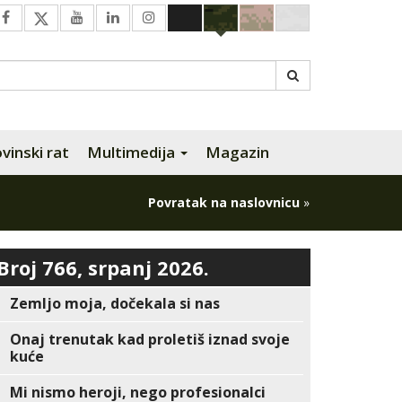
inski rat
Multimedija
Magazin
Povratak na naslovnicu
»
Broj 766, srpanj 2026.
Zemljo moja, dočekala si nas
Onaj trenutak kad proletiš iznad svoje
kuće
Mi nismo heroji, nego profesionalci