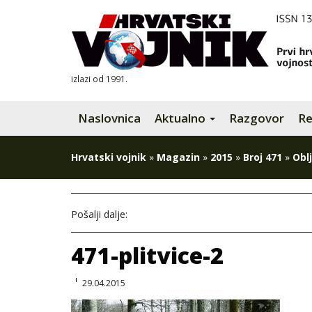
izlazi od 1991.
Naslovnica
Aktualno
Razgovor
Re
Hrvatski vojnik
»
Magazin
»
2015
»
Broj 471
»
Obl
Pošalji dalje:
471-plitvice-2
29.04.2015