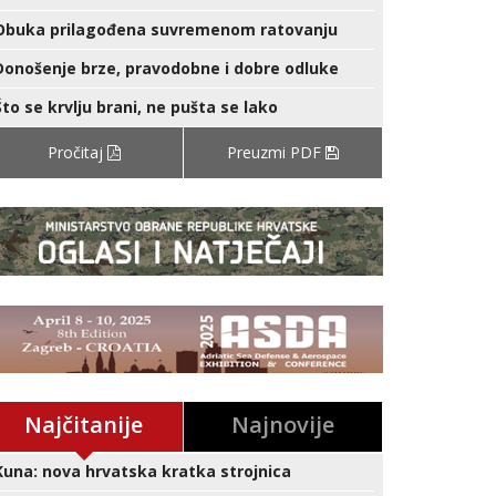
Obuka prilagođena suvremenom ratovanju
Donošenje brze, pravodobne i dobre odluke
Što se krvlju brani, ne pušta se lako
Pročitaj
Preuzmi PDF
Najčitanije
Najnovije
Kuna: nova hrvatska kratka strojnica