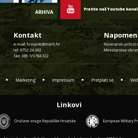
Pratite naš Youtube kanal
ARHIVA
Kontakt
Napomen
e-mail:
hrvojnik@morh.hr
Novinarski prilozi
tel: 0752 24 302
Ministarstva obran
fax: 385 1/3784 322
Marketing
Impressum
Pretplati se
Web
Linkovi
Oružane snage Republike Hrvatske
European Military P