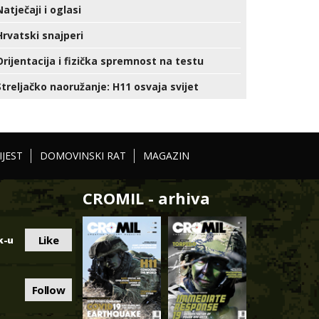
Natječaji i oglasi
Hrvatski snajperi
Orijentacija i fizička spremnost na testu
Streljačko naoružanje: H11 osvaja svijet
IJEST
DOMOVINSKI RAT
MAGAZIN
CROMIL - arhiva
Like
k-u
Follow