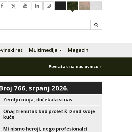
inski rat
Multimedija
Magazin
Povratak na naslovnicu
»
Broj 766, srpanj 2026.
Zemljo moja, dočekala si nas
Onaj trenutak kad proletiš iznad svoje
kuće
Mi nismo heroji, nego profesionalci