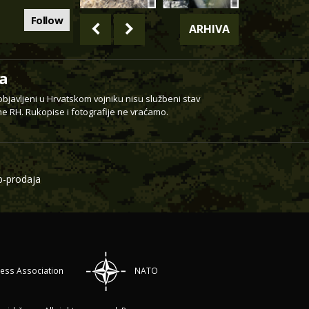
Follow
ARHIVA
a
 objavljeni u Hrvatskom vojniku nisu službeni stav
e RH. Rukopise i fotografije ne vraćamo.
-prodaja
ress Association
NATO