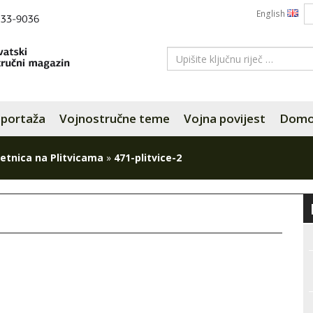
English
portaža
Vojnostručne teme
Vojna povijest
Domov
jetnica na Plitvicama
»
471-plitvice-2