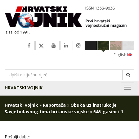
izlazi od 1991.
English
HRVATSKI VOJNIK
Navig
Hrvatski vojnik
»
Reportaža
»
Obuka uz instrukcije
Savjetodavnog tima britanske vojske
»
545-gasinci-1
Pošalji dalje: