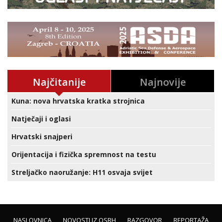
Najčitanije
Najnovije
Kuna: nova hrvatska kratka strojnica
Natječaji i oglasi
Hrvatski snajperi
Orijentacija i fizička spremnost na testu
Streljačko naoružanje: H11 osvaja svijet
NASLOVNICA
NOVOSTI IZ OSRH
RAZGOVOR
REPORTAŽA