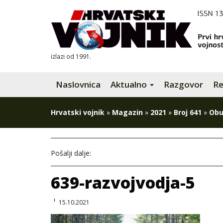
izlazi od 1991.
Naslovnica
Aktualno
Razgovor
Re
Hrvatski vojnik
»
Magazin
»
2021
»
Broj 641
»
Obu
Pošalji dalje:
639-razvojvodja-5
15.10.2021