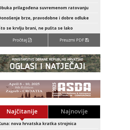
Obuka prilagođena suvremenom ratovanju
Donošenje brze, pravodobne i dobre odluke
Što se krvlju brani, ne pušta se lako
Pročitaj
Preuzmi PDF
Najčitanije
Najnovije
Kuna: nova hrvatska kratka strojnica