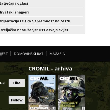
Natječaji i oglasi
Hrvatski snajperi
Orijentacija i fizička spremnost na testu
Streljačko naoružanje: H11 osvaja svijet
IJEST
DOMOVINSKI RAT
MAGAZIN
CROMIL - arhiva
Like
k-u
Follow