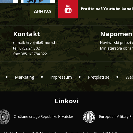
Pratite naš Youtube kanal
ARHIVA
Kontakt
Napomen
e-mail:
hrvojnik@morh.hr
Novinarski prilozi
tel: 0752 24 302
Ministarstva obran
fax: 385 1/3784 322
Marketing
Impressum
Pretplati se
Web
Linkovi
Oružane snage Republike Hrvatske
European Military P