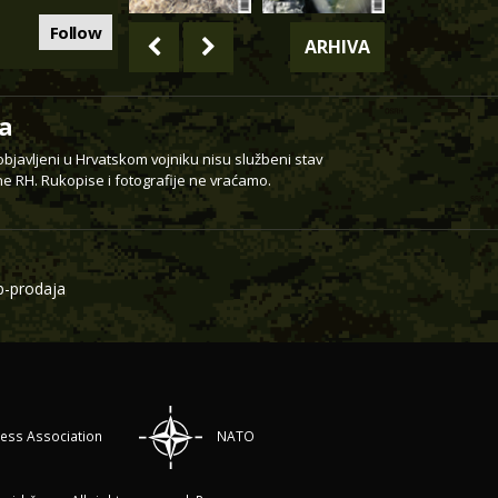
Follow
ARHIVA
a
 objavljeni u Hrvatskom vojniku nisu službeni stav
e RH. Rukopise i fotografije ne vraćamo.
-prodaja
ress Association
NATO