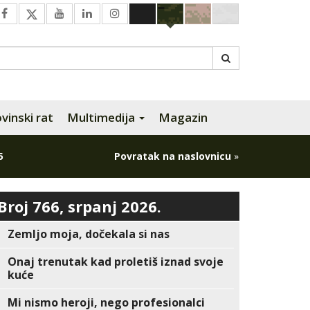
inski rat
Multimedija
Magazin
5
Povratak na naslovnicu
»
Broj 766, srpanj 2026.
Zemljo moja, dočekala si nas
Onaj trenutak kad proletiš iznad svoje
kuće
Mi nismo heroji, nego profesionalci