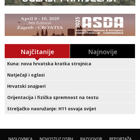
Najčitanije
Najnovije
Kuna: nova hrvatska kratka strojnica
Natječaji i oglasi
Hrvatski snajperi
Orijentacija i fizička spremnost na testu
Streljačko naoružanje: H11 osvaja svijet
NASLOVNICA
NOVOSTI IZ OSRH
RAZGOVOR
REPORTAŽA