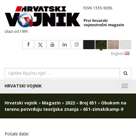
izlazi od 1991.
English
HRVATSKI VOJNIK
Navig
Hrvatski vojnik
»
Magazin
»
2022
»
Broj 651
»
Obukom na
terenu potvrđuju teorijska znanja
»
651-zimskikamp-9
Pošalji dalje: