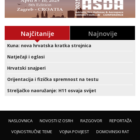
Najčitanije
Najnovije
Kuna: nova hrvatska kratka strojnica
Natječaji i oglasi
Hrvatski snajperi
Orijentacija i fizička spremnost na testu
Streljačko naoružanje: H11 osvaja svijet
NASLOVNICA
NOVOSTI IZ OSRH
RAZGOVOR
REPORTAŽA
VOJNOSTRUČNE TEME
VOJNA POVIJEST
DOMOVINSKI RAT