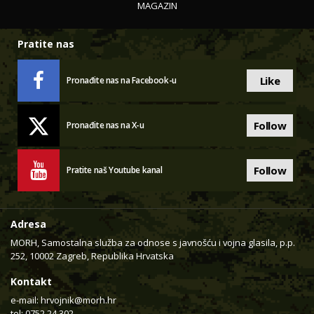
MAGAZIN
Pratite nas
Like
Pronađite nas na Facebook-u
Follow
Pronađite nas na X-u
Follow
Pratite naš Youtube kanal
Adresa
MORH, Samostalna služba za odnose s javnošću i vojna glasila, p.p.
252, 10002 Zagreb, Republika Hrvatska
Kontakt
e-mail:
hrvojnik@morh.hr
tel: 0752 24 302