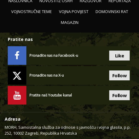
NASLOVNICA
NOVOSTI IZ OSRH
RAZGOVOR
REPORTAŽA
VOJNOSTRUČNE TEME
VOJNA POVIJEST
DOMOVINSKI RAT
MAGAZIN
Pratite nas
Like
Pronađite nas na Facebook-u
Follow
Pronađite nas na X-u
Follow
Pratite naš Youtube kanal
Adresa
MORH, Samostalna služba za odnose s javnošću i vojna glasila, p.p.
252, 10002 Zagreb, Republika Hrvatska