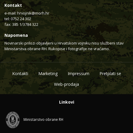
Kontakt
e-mail:
hrvojnik@morh.hr
tel: 0752 24 302
fax: 385 1/3784 322
Napomena
Novinarski prilozi objavljeni u Hrvatskom vojniku nisu službeni stav
Ministarstva obrane RH. Rukopise i fotografije ne vraćamo.
Kontakti
Marketing
Impressum
Pretplati se
Web-prodaja
Linkovi
Ministarstvo obrane RH