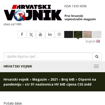
izlazi od 1991.
English
HRVATSKI VOJNIK
Navig
Hrvatski vojnik
»
Magazin
»
2021
»
Broj 645
»
Otporni na
pandemiju
»
str 01 naslovnica HV 645 cijena CS5.indd
Pošalji dalje: