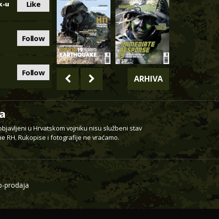
Like
k-u
Follow
Follow
ARHIVA
a
 objavljeni u Hrvatskom vojniku nisu službeni stav
e RH. Rukopise i fotografije ne vraćamo.
-prodaja