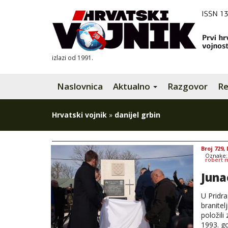
izlazi od 1991.
Naslovnica
Aktualno
Razgovor
Re
Hrvatski vojnik
»
danijel grbin
Broj 729
,
Oznake
robert 
Juna
U Pridra
branitel
položil
1993. g