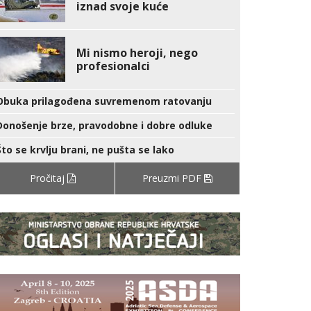
iznad svoje kuće
Mi nismo heroji, nego
profesionalci
Obuka prilagođena suvremenom ratovanju
Donošenje brze, pravodobne i dobre odluke
Što se krvlju brani, ne pušta se lako
Pročitaj
Preuzmi PDF