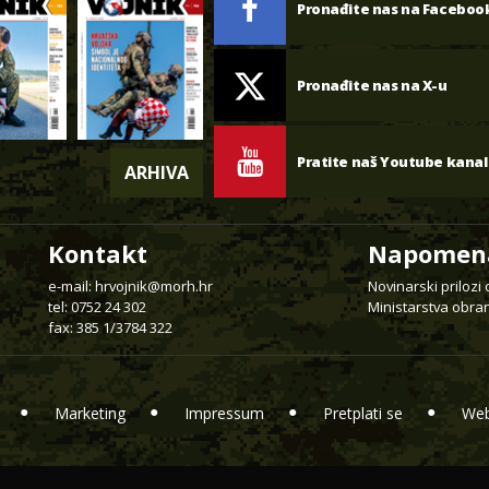
Pronađite nas na Faceboo
Pronađite nas na X-u
Pratite naš Youtube kanal
ARHIVA
Kontakt
Napomen
e-mail:
hrvojnik@morh.hr
Novinarski prilozi
tel: 0752 24 302
Ministarstva obran
fax: 385 1/3784 322
Marketing
Impressum
Pretplati se
Web