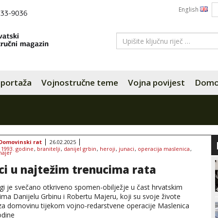
English
portaža
Vojnostručne teme
Vojna povijest
Domov
Domovinski rat
26.02.2025
:
1993. godine
,
branitelji
,
danijel grbin
,
heroji
,
junaci
,
operacija maslenica
,
majer
ci u najtežim trenucima rata
gi je svečano otkriveno spomen-obilježje u čast hrvatskim
jima Danijelu Grbinu i Robertu Majeru, koji su svoje živote
i za domovinu tijekom vojno-redarstvene operacije Maslenica
odine