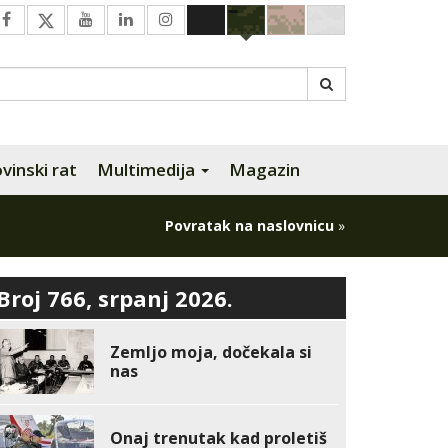
inski rat
Multimedija
Magazin
Povratak na naslovnicu
»
Broj 766, srpanj 2026.
Zemljo moja, dočekala si
nas
Onaj trenutak kad proletiš