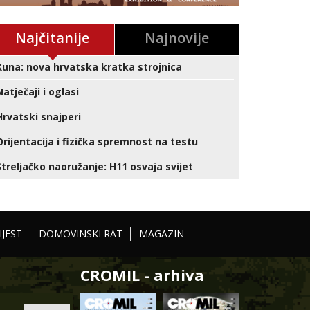
Najčitanije
Najnovije
Kuna: nova hrvatska kratka strojnica
Natječaji i oglasi
Hrvatski snajperi
Orijentacija i fizička spremnost na testu
Streljačko naoružanje: H11 osvaja svijet
IJEST
DOMOVINSKI RAT
MAGAZIN
CROMIL - arhiva