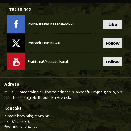
Pratite nas
Like
Pronađite nas na Facebook-u
Follow
Pronađite nas na X-u
Follow
Pratite naš Youtube kanal
Adresa
MORH, Samostalna služba za odnose s javnošću i vojna glasila, p.p.
252, 10002 Zagreb, Republika Hrvatska
Kontakt
e-mail:
hrvojnik@morh.hr
tel: 0752 24 302
fax: 385 1/3784 322