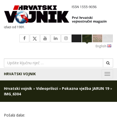
izlazi od 1991.
English
HRVATSKI VOJNIK
Navig
Hrvatski vojnik
»
Videoprilozi
»
Pokazna vježba JARUN 19
»
IMG_6304
Pošalji dalje: