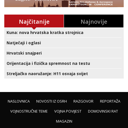
Najčitanije
Najnovije
Kuna: nova hrvatska kratka strojnica
Natječaji i oglasi
Hrvatski snajperi
Orijentacija i fizička spremnost na testu
Streljačko naoružanje: H11 osvaja svijet
NASLOVNICA
NOVOSTI IZ OSRH
RAZGOVOR
REPORTAŽA
VOJNOSTRUČNE TEME
VOJNA POVIJEST
DOMOVINSKI RAT
MAGAZIN