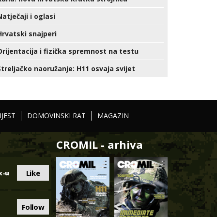
Natječaji i oglasi
Hrvatski snajperi
Orijentacija i fizička spremnost na testu
Streljačko naoružanje: H11 osvaja svijet
IJEST
DOMOVINSKI RAT
MAGAZIN
CROMIL - arhiva
Like
k-u
Follow