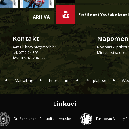
Pratite naš Youtube kanal
ARHIVA
Kontakt
Napomen
e-mail:
hrvojnik@morh.hr
Novinarski prilozi
tel: 0752 24 302
Ministarstva obran
fax: 385 1/3784 322
Marketing
Impressum
Pretplati se
Web
Linkovi
Oružane snage Republike Hrvatske
European Military P