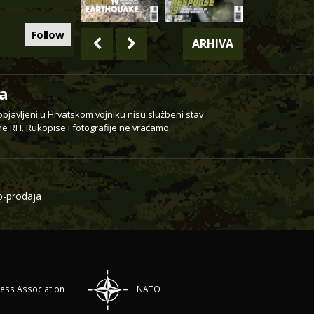
Follow
ARHIVA
a
 objavljeni u Hrvatskom vojniku nisu službeni stav
e RH. Rukopise i fotografije ne vraćamo.
-prodaja
ress Association
NATO