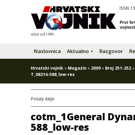
izlazi od 1991.
Naslovnica
Aktualno
Razgovor
Re
Hrvatski vojnik
»
Magazin
»
2009
»
Broj 251-252
T_08214-588_low-res
Pošalji dalje:
cotm_1General Dynam
588_low-res