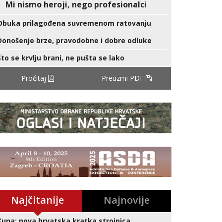
Mi nismo heroji, nego profesionalci
Obuka prilagođena suvremenom ratovanju
Donošenje brze, pravodobne i dobre odluke
Što se krvlju brani, ne pušta se lako
Pročitaj
Preuzmi PDF
Najčitanije
Najnovije
Kuna: nova hrvatska kratka strojnica