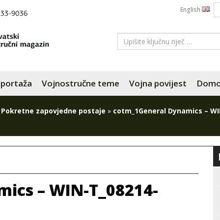
English
portaža
Vojnostručne teme
Vojna povijest
Domov
»
Pokretne zapovjedne postaje
»
cotm_1General Dynamics – WI
ics – WIN-T_08214-