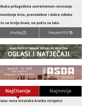
Obuka prilagođena suvremenom ratovanju
Donošenje brze, pravodobne i dobre odluke
Što se krvlju brani, ne pušta se lako
Pročitaj
Preuzmi PDF
Najčitanije
Najnovije
Kuna: nova hrvatska kratka strojnica