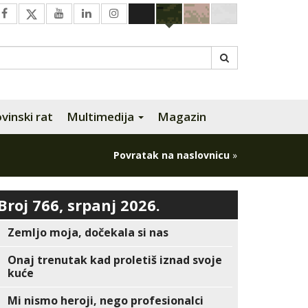
inski rat
Multimedija
Magazin
Povratak na naslovnicu
»
Broj 766, srpanj 2026.
Zemljo moja, dočekala si nas
Onaj trenutak kad proletiš iznad svoje
kuće
Mi nismo heroji, nego profesionalci