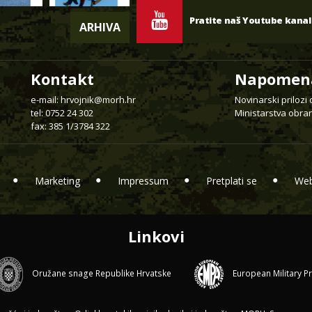
Pratite naš Youtube kanal
ARHIVA
Kontakt
Napomen
e-mail:
hrvojnik@morh.hr
Novinarski prilozi
tel: 0752 24 302
Ministarstva obran
fax: 385 1/3784 322
Marketing
Impressum
Pretplati se
Web
Linkovi
Oružane snage Republike Hrvatske
European Military P