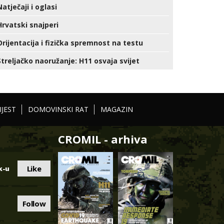
Natječaji i oglasi
Hrvatski snajperi
Orijentacija i fizička spremnost na testu
Streljačko naoružanje: H11 osvaja svijet
IJEST
DOMOVINSKI RAT
MAGAZIN
CROMIL - arhiva
Like
k-u
Follow