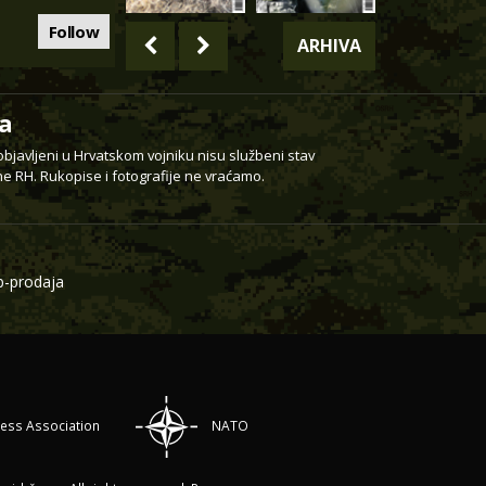
Follow
ARHIVA
a
 objavljeni u Hrvatskom vojniku nisu službeni stav
e RH. Rukopise i fotografije ne vraćamo.
-prodaja
ress Association
NATO