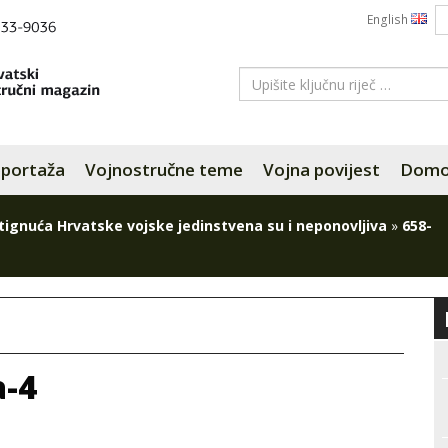
English
portaža
Vojnostručne teme
Vojna povijest
Domov
tignuća Hrvatske vojske jedinstvena su i neponovljiva
»
658-
a-4