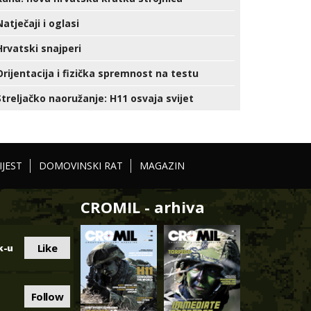
Natječaji i oglasi
Hrvatski snajperi
Orijentacija i fizička spremnost na testu
Streljačko naoružanje: H11 osvaja svijet
IJEST
DOMOVINSKI RAT
MAGAZIN
CROMIL - arhiva
Like
k-u
Follow