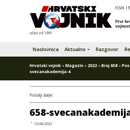
izlazi od 1991.
Naslovnica
Aktualno
Razgovor
Re
Hrvatski vojnik
»
Magazin
»
2022
»
Broj 658
»
Pos
svecanakademija-4
Pošalji dalje:
658-svecanakademij
10.06.2022