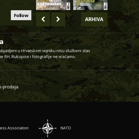
Follow
ARHIVA
a
 objavljeni u Hrvatskom vojniku nisu službeni stav
e RH. Rukopise i fotografije ne vraćamo.
-prodaja
ress Association
NATO