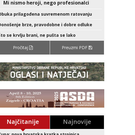
Mi nismo heroji, nego profesionalci
Obuka prilagođena suvremenom ratovanju
Donošenje brze, pravodobne i dobre odluke
Što se krvlju brani, ne pušta se lako
Pročitaj
Preuzmi PDF
Najčitanije
Najnovije
Kuna: nova hrvatska kratka strojnica