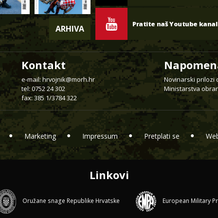
Pratite naš Youtube kanal
ARHIVA
Kontakt
Napomen
e-mail:
hrvojnik@morh.hr
Novinarski prilozi
tel: 0752 24 302
Ministarstva obran
fax: 385 1/3784 322
Marketing
Impressum
Pretplati se
Web
Linkovi
Oružane snage Republike Hrvatske
European Military P