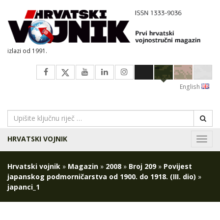
izlazi od 1991.
English
HRVATSKI VOJNIK
Navig
Hrvatski vojnik
»
Magazin
»
2008
»
Broj 209
»
Povijest
japanskog podmorničarstva od 1900. do 1918. (III. dio)
»
japanci_1