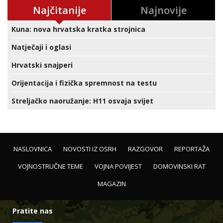
Najčitanije
Najnovije
Kuna: nova hrvatska kratka strojnica
Natječaji i oglasi
Hrvatski snajperi
Orijentacija i fizička spremnost na testu
Streljačko naoružanje: H11 osvaja svijet
NASLOVNICA
NOVOSTI IZ OSRH
RAZGOVOR
REPORTAŽA
VOJNOSTRUČNE TEME
VOJNA POVIJEST
DOMOVINSKI RAT
MAGAZIN
Pratite nas