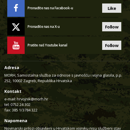
Like
Pronađite nas na Facebook-u
Follow
Pronađite nas na X-u
Follow
Pratite naš Youtube kanal
Adresa
MORH, Samostalna služba za odnose s javnošću i vojna glasila, p.p.
252, 10002 Zagreb, Republika Hrvatska
Kontakt
e-mail:
hrvojnik@morh.hr
tel: 0752 24 302
fax: 385 1/3784 322
Napomena
Novinarski prilozi objavljeni u Hrvatskom vojniku nisu službeni stav