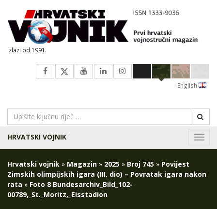
izlazi od 1991.
English
HRVATSKI VOJNIK
Navig
Hrvatski vojnik
»
Magazin
»
2025
»
Broj 745
»
Povijest
Zimskih olimpijskih igara (III. dio) – Povratak igara nakon
rata
»
Foto 8 Bundesarchiv_Bild_102-
00789,_St._Moritz,_Eisstadion