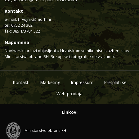
Kontakt
e-mail:
hrvojnik@morh.hr
tel: 0752 24 302
fax: 385 1/3784 322
Napomena
Novinarski prilozi objavljeni u Hrvatskom vojniku nisu službeni stav
Ministarstva obrane RH. Rukopise i fotografije ne vraćamo.
Kontakti
Marketing
Impressum
Pretplati se
Web-prodaja
Linkovi
Ministarstvo obrane RH