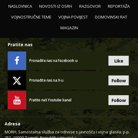
NASLOVNICA
NOVOSTI IZ OSRH
RAZGOVOR
REPORTAŽA
VOJNOSTRUČNE TEME
VOJNA POVIJEST
DOMOVINSKI RAT
MAGAZIN
Pratite nas
Like
Pronađite nas na Facebook-u
Follow
Pronađite nas na X-u
Follow
Pratite naš Youtube kanal
Adresa
MORH, Samostalna služba za odnose s javnošću i vojna glasila, p.p.
252, 10002 Zagreb, Republika Hrvatska