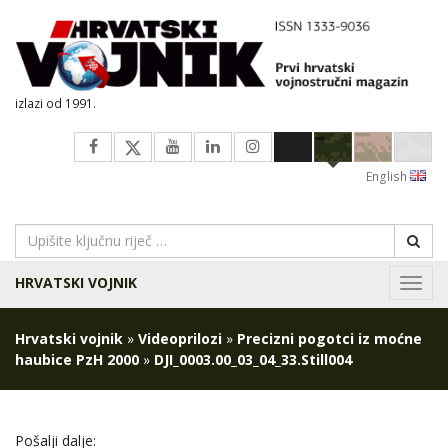
izlazi od 1991.
English
HRVATSKI VOJNIK
Navig
Hrvatski vojnik
»
Videoprilozi
»
Precizni pogotci iz moćne
haubice PzH 2000
»
DJI_0003.00_03_04_33.Still004
Pošalji dalje: