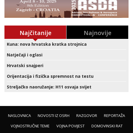
Najčitanije
Najnovije
Kuna: nova hrvatska kratka strojnica
Natječaji i oglasi
Hrvatski snajperi
Orijentacija i fizička spremnost na testu
Streljačko naoružanje: H11 osvaja svijet
NASLOVNICA
NOVOSTI IZ OSRH
RAZGOVOR
REPORTAŽA
VOJNOSTRUČNE TEME
VOJNA POVIJEST
DOMOVINSKI RAT